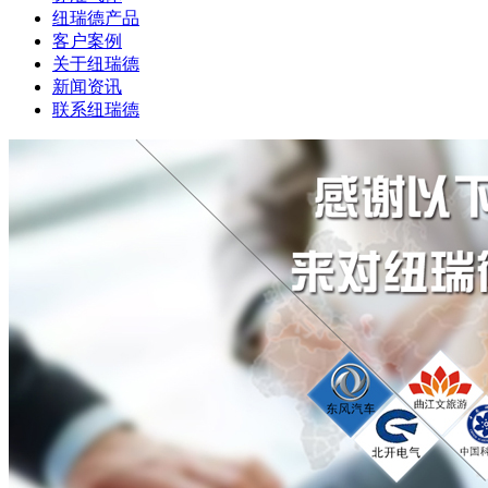
纽瑞德产品
客户案例
关于纽瑞德
新闻资讯
联系纽瑞德