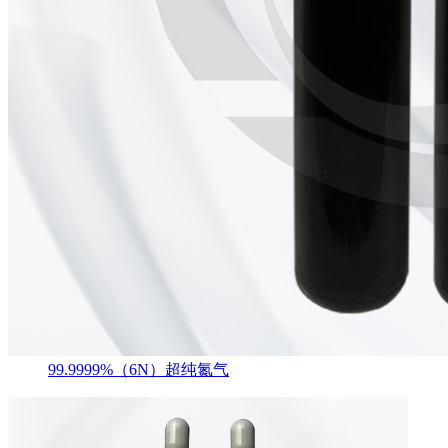
99.9999%（6N）超纯氮气