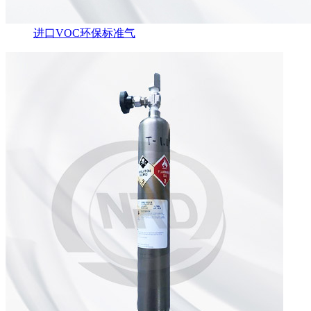
进口VOC环保标准气