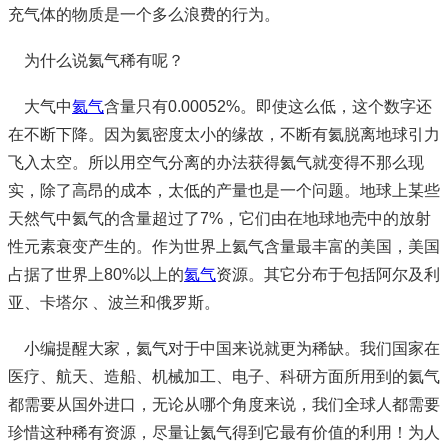
充气体的物质是一个多么浪费的行为。
为什么说氦气稀有呢？
大气中
氦气
含量只有0.00052%。即使这么低，这个数字还
在不断下降。因为氦密度太小的缘故，不断有氦脱离地球引力
飞入太空。所以用空气分离的办法获得氦气就变得不那么现
实，除了高昂的成本，太低的产量也是一个问题。地球上某些
天然气中氦气的含量超过了7%，它们由在地球地壳中的放射
性元素衰变产生的。作为世界上氦气含量最丰富的美国，美国
占据了世界上80%以上的
氦气
资源。其它分布于包括阿尔及利
亚、卡塔尔 、波兰和俄罗斯。
小编提醒大家，氦气对于中国来说就更为稀缺。我们国家在
医疗、航天、造船、机械加工、电子、科研方面所用到的氦气
都需要从国外进口，无论从哪个角度来说，我们全球人都需要
珍惜这种稀有资源，尽量让氦气得到它最有价值的利用！为人