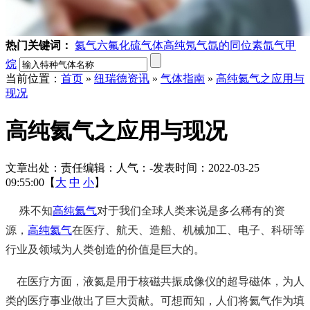
热门关键词：
氦气
六氟化硫气体
高纯氖气
氙的同位素
氙气
甲
烷
当前位置：
首页
»
纽瑞德资讯
»
气体指南
»
高纯氦气之应用与
现况
高纯氦气之应用与现况
文章出处：
责任编辑：
人气：
-
发表时间：2022-03-25
09:55:00【
大
中
小
】
殊不知
高纯氦气
对于我们全球人类来说是多么稀有的资
源，
高纯氦气
在医疗、航天、造船、机械加工、电子、科研等
行业及领域为人类创造的价值是巨大的。
在医疗方面，液氦是用于核磁共振成像仪的超导磁体，为人
类的医疗事业做出了巨大贡献。可想而知，人们将氦气作为填