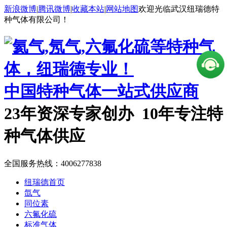
新浪微博
|
腾讯微博
|
收藏本站
|
网站地图
欢迎光临武汉纽瑞德特
种气体有限公司！
中国特种气体一站式供应商
23年资深专家创办 10年专注特
种气体供应
全国服务热线：
4006277838
纽瑞德首页
氙气
同位素
六氟化硫
标准气体