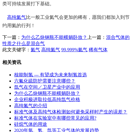
类可持续发展打下基础。
高纯
氦气
比一般工业氦气会更加的稀有，愿我们都加入到节
约用氦的行列！
下一篇：
为什么乙炔钢瓶不能横躺卧放？
上一篇：
混合气体的
性质之什么是混合气
此文关键字：
氦气
高纯氦气
99.999%氦气
稀有气体
相关资讯
核能制氢 --- 有望成为未来制氢首选
六氟化硫防护需要注意哪些？
氙气在空间／卫星产业中的应用
为什么乙炔钢瓶不能横躺卧放？
企业积极进取拉低高纯氙气价格
高纯氮气的介绍
标准气体及高纯气体检测如何避免采样时产生的误差？
标准气体在实验室中有哪些常见的应用?
硅烷气体的用途
2020年氩、氪、氙等工业气体的发展趋势