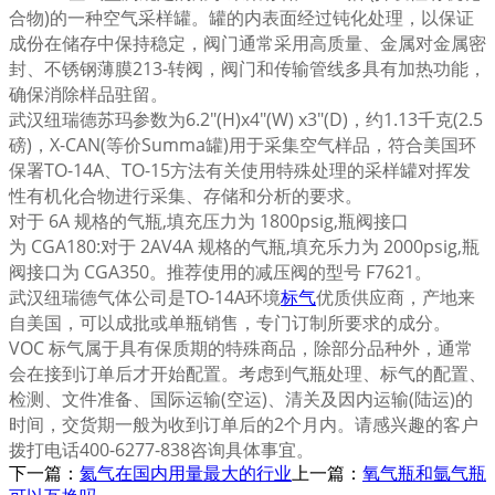
合物)的一种空气采样罐。罐的内表面经过钝化处理，以保证
成份在储存中保持稳定，阀门通常采用高质量、金属对金属密
封、不锈钢薄膜213-转阀，阀门和传输管线多具有加热功能，
确保消除样品驻留。
武汉纽瑞德苏玛参数为6.2"(H)x4"(W) x3"(D)，约1.13千克(2.5
磅)，X-CAN(等价Summa罐)用于采集空气样品，符合美国环
保署TO-14A、TO-15方法有关使用特殊处理的采样罐对挥发
性有机化合物进行采集、存储和分析的要求。
对于 6A 规格的气瓶,填充压力为 1800psig,瓶阀接口
为 CGA180:对于 2AV4A 规格的气瓶,填充乐力为 2000psig,瓶
阀接口为 CGA350。推荐使用的减压阀的型号 F7621。
武汉纽瑞德气体公司是TO-14A环境
标气
优质供应商，产地来
自美国，可以成批或单瓶销售，专门订制所要求的成分。
VOC 标气属于具有保质期的特殊商品，除部分品种外，通常
会在接到订单后才开始配置。考虑到气瓶处理、标气的配置、
检测、文件准备、国际运输(空运)、清关及因内运输(陆运)的
时间，交货期一般为收到订单后的2个月内。请感兴趣的客户
拨打电话400-6277-838咨询具体事宜。
下一篇：
氦气在国内用量最大的行业
上一篇：
氧气瓶和氩气瓶