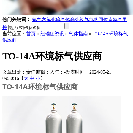
热门关键词：
氦气
六氟化硫气体
高纯氖气
氙的同位素
氙气
甲
烷
当前位置：
首页
»
纽瑞德资讯
»
气体指南
»
TO-14A环境标气
供应商
TO-14A环境标气供应商
文章出处：
责任编辑：
人气：
-
发表时间：2024-05-21
09:30:16【
大
中
小
】
TO-14A环境标气供应商