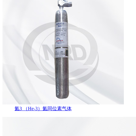
氦3 （He-3）氦同位素气体