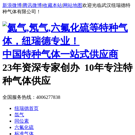
新浪微博
|
腾讯微博
|
收藏本站
|
网站地图
欢迎光临武汉纽瑞德特
种气体有限公司！
中国特种气体一站式供应商
23年资深专家创办 10年专注特
种气体供应
全国服务热线：
4006277838
纽瑞德首页
氙气
同位素
六氟化硫
标准气体