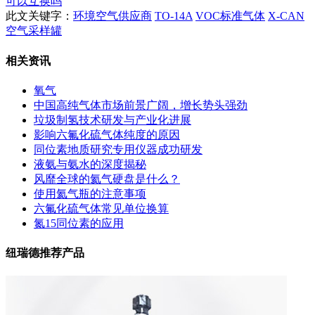
可以互换吗
此文关键字：
环境空气供应商
TO-14A
VOC标准气体
X-CAN
空气采样罐
相关资讯
氧气
中国高纯气体市场前景广阔，增长势头强劲
垃圾制氢技术研发与产业化进展
影响六氟化硫气体纯度的原因
同位素地质研究专用仪器成功研发
液氨与氨水的深度揭秘
风靡全球的氦气硬盘是什么？
使用氦气瓶的注意事项
六氟化硫气体常见单位换算
氮15同位素的应用
纽瑞德推荐产品