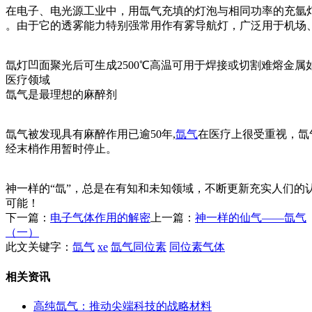
在电子、电光源工业中，用氙气充填的灯泡与相同功率的充氩
。由于它的透雾能力特别强常用作有雾导航灯，广泛用于机场
氙灯凹面聚光后可生成2500℃高温可用于焊接或切割难熔金属
医疗领域
氙气是最理想的麻醉剂
氙气被发现具有麻醉作用已逾50年,
氙气
在医疗上很受重视，氙
经末梢作用暂时停止。
神一样的“氙”，总是在有知和未知领域，不断更新充实人们的
可能！
下一篇：
电子气体作用的解密
上一篇：
神一样的仙气——氙气
（一）
此文关键字：
氙气
xe
氙气同位素
同位素气体
相关资讯
高纯氙气：推动尖端科技的战略材料