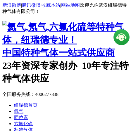
新浪微博
|
腾讯微博
|
收藏本站
|
网站地图
欢迎光临武汉纽瑞德特
种气体有限公司！
中国特种气体一站式供应商
23年资深专家创办 10年专注特
种气体供应
全国服务热线：
4006277838
纽瑞德首页
氙气
同位素
六氟化硫
标准气体