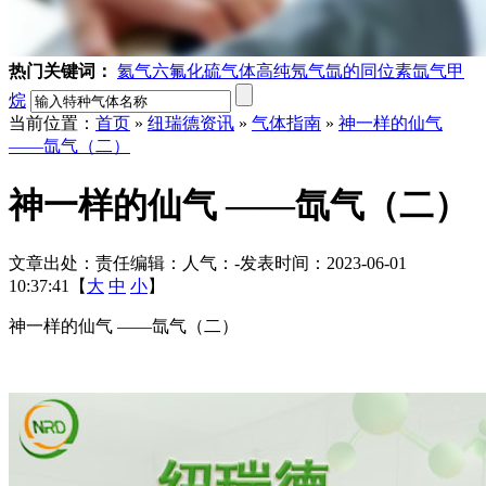
热门关键词：
氦气
六氟化硫气体
高纯氖气
氙的同位素
氙气
甲
烷
当前位置：
首页
»
纽瑞德资讯
»
气体指南
»
神一样的仙气
——氙气（二）
神一样的仙气 ——氙气（二）
文章出处：
责任编辑：
人气：
-
发表时间：2023-06-01
10:37:41【
大
中
小
】
神一样的仙气 ——氙气（二）