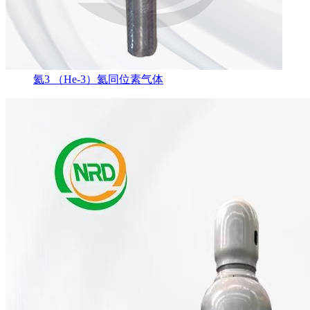
氦3 （He-3）氦同位素气体