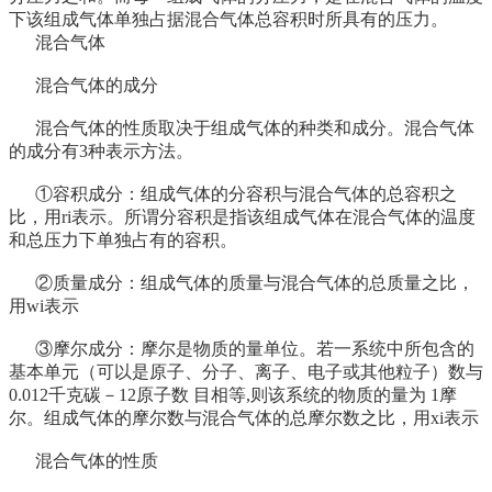
下该组成气体单独占据混合气体总容积时所具有的压力。
混合气体
混合气体的成分
混合气体的性质取决于组成气体的种类和成分。混合气体
的成分有3种表示方法。
①容积成分：组成气体的分容积与混合气体的总容积之
比，用ri表示。
所谓分容积是指该组成气体在混合气体的温度
和总压力下单独占有的容积。
②质量成分：组成气体的质量与混合气体的总质量之比，
用wi表示
③摩尔成分：摩尔是物质的量单位。若一系统中所包含的
基本单元（可以是原子、分子、离子、电子或其他粒子）数与
0.012千克碳－12原子数 目相等,则该系统的物质的量为 1摩
尔。组成气体的摩尔数与混合气体的总摩尔数之比，用xi表示
混合气体的性质