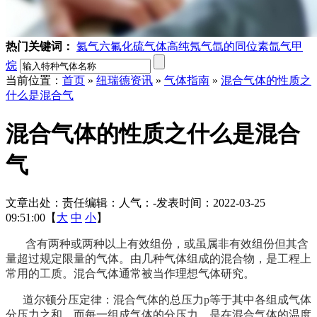
热门关键词：
氦气
六氟化硫气体
高纯氖气
氙的同位素
氙气
甲
烷
当前位置：
首页
»
纽瑞德资讯
»
气体指南
»
混合气体的性质之
什么是混合气
混合气体的性质之什么是混合
气
文章出处：
责任编辑：
人气：
-
发表时间：2022-03-25
09:51:00【
大
中
小
】
含有两种或两种以上有效组份，或虽属非有效组份但其含
量超过规定限量的气体。由几种气体组成的混合物，是工程上
常用的工质。混合气体通常被当作理想气体研究。
道尔顿分压定律：混合气体的总压力p等于其中各组成气体
分压力之和。而每一组成气体的分压力，是在混合气体的温度