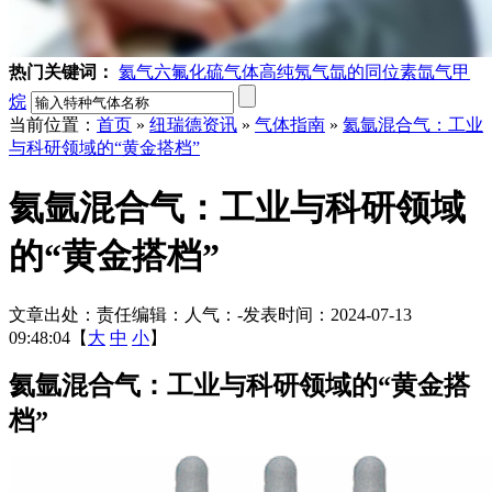
热门关键词：
氦气
六氟化硫气体
高纯氖气
氙的同位素
氙气
甲
烷
当前位置：
首页
»
纽瑞德资讯
»
气体指南
»
氦氩混合气：工业
与科研领域的“黄金搭档”
氦氩混合气：工业与科研领域
的“黄金搭档”
文章出处：
责任编辑：
人气：
-
发表时间：2024-07-13
09:48:04【
大
中
小
】
氦氩混合气：工业与科研领域的“黄金搭
档”