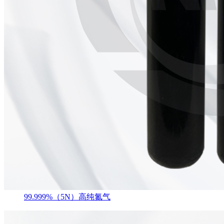
99.999%（5N）高纯氮气