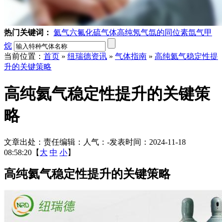
热门关键词：
氦气
六氟化硫气体
高纯氖气
氙的同位素
氙气
甲
烷
当前位置：
首页
»
纽瑞德资讯
»
气体指南
»
高纯氦气稳定性提
升的关键策略
高纯氦气稳定性提升的关键策
略
文章出处：
责任编辑：
人气：
-
发表时间：2024-11-18
08:58:20【
大
中
小
】
高纯氦气稳定性提升的关键策略