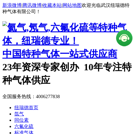
新浪微博
|
腾讯微博
|
收藏本站
|
网站地图
欢迎光临武汉纽瑞德特
种气体有限公司！
中国特种气体一站式供应商
23年资深专家创办 10年专注特
种气体供应
全国服务热线：
4006277838
纽瑞德首页
氙气
同位素
六氟化硫
标准气体