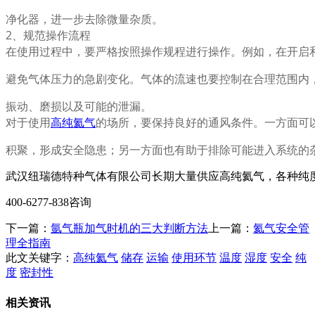
净化器，进一步去除微量杂质。
2、规范操作流程
在使用过程中，要严格按照操作规程进行操作。例如，在开启
避免气体压力的急剧变化。气体的流速也要控制在合理范围内
振动、磨损以及可能的泄漏。
对于使用
高纯
氦气
的场所，要保持良好的通风条件。一方面可
积聚，形成安全隐患；另一方面也有助于排除可能进入系统的
武汉纽瑞德特种气体有限公司长期大量供应高纯氦气，各种纯
400-6277-838咨询
下一篇：
氩气瓶加气时机的三大判断方法
上一篇：
氦气安全管
理全指南
此文关键字：
高纯氦气
储存
运输
使用环节
温度
湿度
安全
纯
度
密封性
相关资讯