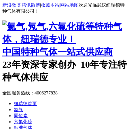
新浪微博
|
腾讯微博
|
收藏本站
|
网站地图
欢迎光临武汉纽瑞德特
种气体有限公司！
中国特种气体一站式供应商
23年资深专家创办 10年专注特
种气体供应
全国服务热线：
4006277838
纽瑞德首页
氙气
同位素
六氟化硫
标准气体