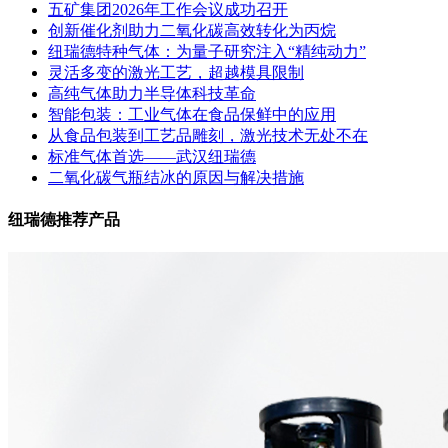
五矿集团2026年工作会议成功召开
创新催化剂助力二氧化碳高效转化为丙烷
纽瑞德特种气体：为量子研究注入“精纯动力”
灵活多变的激光工艺，超越模具限制
高纯气体助力半导体科技革命
智能包装：工业气体在食品保鲜中的应用
从食品包装到工艺品雕刻，激光技术无处不在
标准气体首选——武汉纽瑞德
二氧化碳气瓶结冰的原因与解决措施
纽瑞德推荐产品