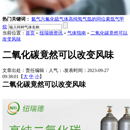
热门关键词：
氦气
六氟化硫气体
高纯氖气
氙的同位素
氙气
甲
烷
当前位置：
首页
»
纽瑞德资讯
»
气体指南
»
二氧化碳竟然可以
改变风味
二氧化碳竟然可以改变风味
文章出处：
责任编辑：
人气：
-
发表时间：2023-09-27
09:38:01【
大
中
小
】
二氧化碳竟然可以改变风味