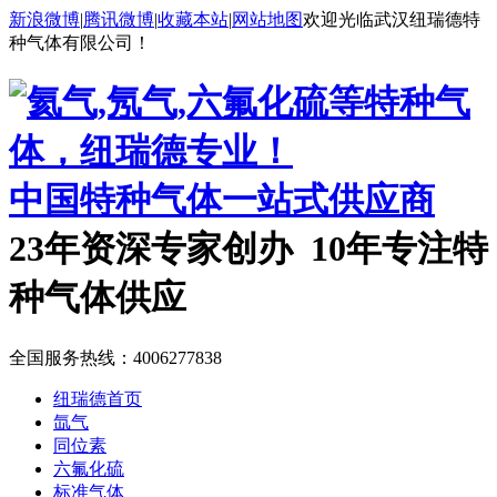
新浪微博
|
腾讯微博
|
收藏本站
|
网站地图
欢迎光临武汉纽瑞德特
种气体有限公司！
中国特种气体一站式供应商
23年资深专家创办 10年专注特
种气体供应
全国服务热线：
4006277838
纽瑞德首页
氙气
同位素
六氟化硫
标准气体