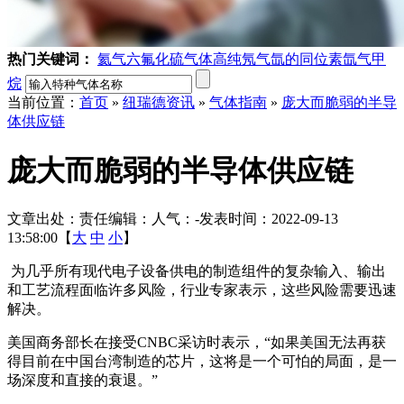
热门关键词：
氦气
六氟化硫气体
高纯氖气
氙的同位素
氙气
甲
烷
当前位置：
首页
»
纽瑞德资讯
»
气体指南
»
庞大而脆弱的半导
体供应链
庞大而脆弱的半导体供应链
文章出处：
责任编辑：
人气：
-
发表时间：2022-09-13
13:58:00【
大
中
小
】
为几乎所有现代电子设备供电的制造组件的复杂输入、输出
和工艺流程面临许多风险，行业专家表示，这些风险需要迅速
解决。
美国商务部长在接受CNBC采访时表示，“如果美国无法再获
得目前在中国台湾制造的芯片，这将是一个可怕的局面，是一
场深度和直接的衰退。”