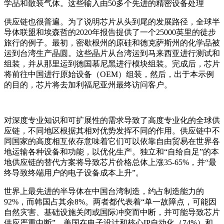
学品和散装气体。这些输入由50多个先进的精密设备处理
供应链也很普遍。为了说明芯片从头到尾的发展路径，全球半
导体联盟和埃森哲的2020年报告提供了一个25000英里的徒步
旅行的例子。最初，密歇根州的原硅和德克萨斯州的化学品被
运到台湾生产晶圆。这些晶片从台湾运到马来西亚进行测试和
组装，并从那里运到德国慕尼黑进行模块组装。完成后，芯片
将前往中国进行原始设备（OEM）组装，然后，出于本示例
的目的，芯片将去加利福尼亚州最终访问客户。
对深度专业知识和可扩展性的需求导致了高度专业化的全球供
应链，不同地区根据其相对优势发挥不同的作用。供应链中不
同国家的高度相互依存意味着它们可以依靠自由贸易在世界各
地运输各种设备和功能，以优化生产。独立和“自给自足”的本
地供应链的替代方案将导致芯片价格总体上涨35-65%，并“最
终导致终端用户的电子设备成本上升”。
世界上最先进的半导体在中国台湾制造，约占制造能力的
92%，而韩国占其余8%。两者都代表着“单一故障点，可能因
自然灾害、基础设施关闭或国际冲突而中断，并可能导致芯片
供应严重中断”。美国在电子设计和核心IP自动化（74%）和