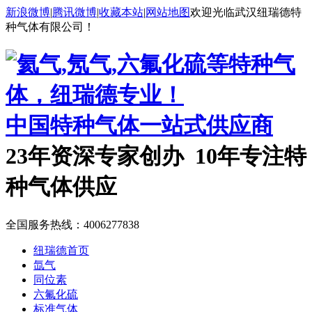
新浪微博
|
腾讯微博
|
收藏本站
|
网站地图
欢迎光临武汉纽瑞德特
种气体有限公司！
中国特种气体一站式供应商
23年资深专家创办 10年专注特
种气体供应
全国服务热线：
4006277838
纽瑞德首页
氙气
同位素
六氟化硫
标准气体