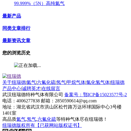
99.999%（5N）高纯氦气
最新产品
同类文章排行
最新资讯文章
您的浏览历史
关于纽瑞德
|
氦气
|
六氟化硫
|
氖气
|
甲烷气体
|
氯化氢气体
|
纽瑞德
产品中心
|
诚聘英才
|
在线留言
武汉纽瑞德特种气体有限公司
备案号：鄂ICP备15023577号-2
电话：4006277838 邮箱：2850590614@qq.com
地址：湖北省武汉市洪山区松竹路万达环球国际中心3号楼
1401室
高品质
氦气
,
氖气
,
六氟化硫
等特种气体尽在纽瑞德！
纽瑞德版权所有【已获网站版权证书】