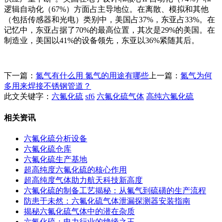
逻辑自动化（67%）方面占主导地位。在离散、模拟和其他
（包括传感器和光电）类别中，美国占37%，东亚占33%。在
记忆中，东亚占据了70%的最高位置，其次是29%的美国。在
制造业，美国以41%的设备领先，东亚以36%紧随其后。
下一篇：
氮气有什么用 氮气的用途有哪些
上一篇：
氮气为何
多用来焊接不锈钢管道？
此文关键字：
六氟化硫
sf6
六氟化硫气体
高纯六氟化硫
相关资讯
六氟化硫分析设备
六氟化硫仓库
六氟化硫生产基地
超高纯度六氟化硫的核心作用
超高纯度气体助力航天科技新高度
六氟化硫的制备工艺揭秘：从氟气到硫磺的生产流程
防患于未然：六氟化硫气体泄漏探测器安装指南
揭秘六氟化硫气体中的潜在杂质
六氟化硫：电力行业的绝缘之王