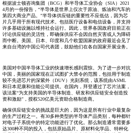
根据波士顿咨询集团（BCG）和半导体工业协会（SIA）2021
4月的一份报告，“半导体是世界上仅次于原油、炼油和汽车的
第四大商业产品。”半导体供应链的重要性不应低估，因为芯
片几乎用于所有现代技术。包括医疗设备和电信设备，并支持
许多基础设施以维持社会运行。因此，世界各国政府目前正在
讨论供应链的灵活性，即确保供应不会因自然灾害或人为障碍
而中断。美国、日本、印度和几个欧盟国家的政府最近会见了
来自台湾的中国公司代表团，鼓励他们在各自国家开展业务。
美国对中国半导体工业的快速增长感到震惊。为了进一步对抗
中国，美丽的国家现在正试图扩大禁令的范围，包括用于制造
较不先进芯片的深紫外（DUV）光刻系统，该系统由ASML
和日本尼康和佳能公司提供。在国内，拜登通过了芯片法案，
该法案“为支持美国的半导体制造、研发和供应链安全创造投
资和激励”，授权520亿美元资助合格制造商。
确保供应链安全的挑战是巨大的，因为这是所有行业中最复杂
的生产过程之一。有30多种类型的半导体产品类别，每种都针
对电子子系统中的特定功能进行了优化。那么制造通常需要多
达300种不同的投入，包括原始晶片、原材料化学品、特种化