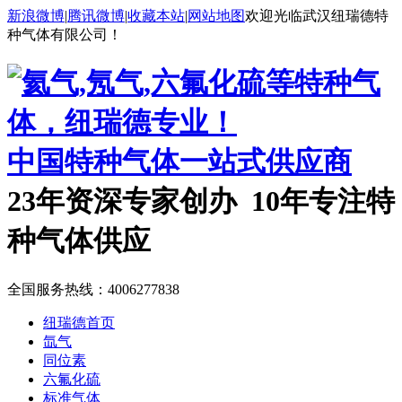
新浪微博
|
腾讯微博
|
收藏本站
|
网站地图
欢迎光临武汉纽瑞德特
种气体有限公司！
中国特种气体一站式供应商
23年资深专家创办 10年专注特
种气体供应
全国服务热线：
4006277838
纽瑞德首页
氙气
同位素
六氟化硫
标准气体