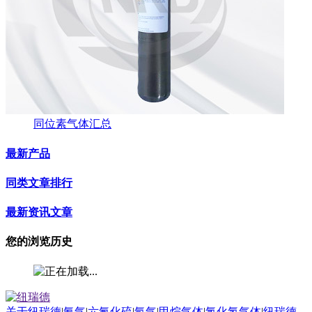
同位素气体汇总
最新产品
同类文章排行
最新资讯文章
您的浏览历史
关于纽瑞德
|
氦气
|
六氟化硫
|
氖气
|
甲烷气体
|
氯化氢气体
|
纽瑞德