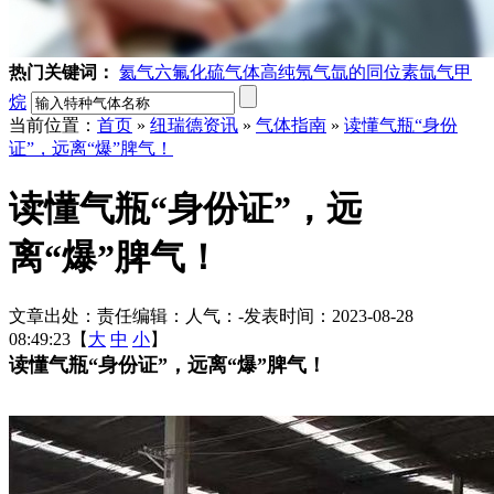
热门关键词：
氦气
六氟化硫气体
高纯氖气
氙的同位素
氙气
甲
烷
当前位置：
首页
»
纽瑞德资讯
»
气体指南
»
读懂气瓶“身份
证”，远离“爆”脾气！
读懂气瓶“身份证”，远
离“爆”脾气！
文章出处：
责任编辑：
人气：
-
发表时间：2023-08-28
08:49:23【
大
中
小
】
读懂气瓶“身份证”，远离“爆”脾气！