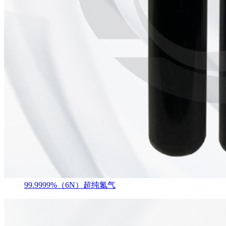
99.9999%（6N）超纯氮气