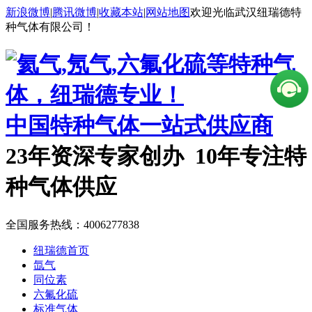
新浪微博
|
腾讯微博
|
收藏本站
|
网站地图
欢迎光临武汉纽瑞德特
种气体有限公司！
中国特种气体一站式供应商
23年资深专家创办 10年专注特
种气体供应
全国服务热线：
4006277838
纽瑞德首页
氙气
同位素
六氟化硫
标准气体