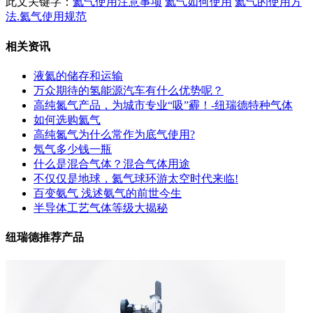
此文关键字：
氦气使用注意事项
氦气如何使用
氦气的使用方
法.氦气使用规范
相关资讯
液氦的储存和运输
万众期待的氢能源汽车有什么优势呢？
高纯氮气产品，为城市专业“吸”霾！-纽瑞德特种气体
如何选购氦气
高纯氮气为什么常作为底气使用?
氖气多少钱一瓶
什么是混合气体？混合气体用途
不仅仅是地球，氦气球环游太空时代来临!
百变氨气 浅述氨气的前世今生
半导体工艺气体等级大揭秘
纽瑞德推荐产品