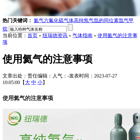
热门关键词：
氦气
六氟化硫气体
高纯氖气
氙的同位素
氙气
甲
烷
当前位置：
首页
»
纽瑞德资讯
»
气体指南
»
使用氦气的注意事
项
使用氦气的注意事项
文章出处：
责任编辑：
人气：
-
发表时间：2023-07-27
10:05:00【
大
中
小
】
使用氦气的注意事项