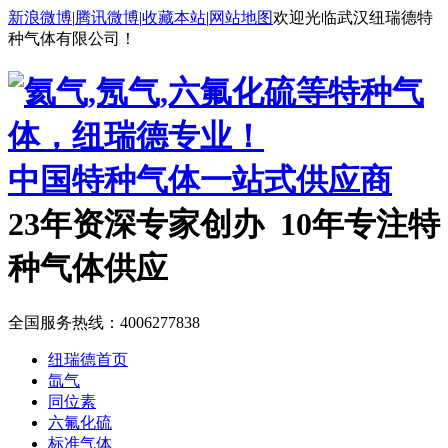
新浪微博
|
腾讯微博
|
收藏本站
|
网站地图
欢迎光临武汉纽瑞德特
种气体有限公司！
中国特种气体一站式供应商
23年资深专家创办 10年专注特
种气体供应
全国服务热线：
4006277838
纽瑞德首页
氙气
同位素
六氟化硫
标准气体