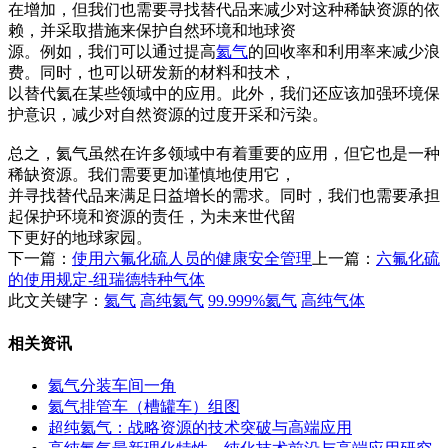
在增加，但我们也需要寻找替代品来减少对这种稀缺资源的依
赖，并采取措施来保护自然环境和地球资
源。例如，我们可以通过提高
氦气
的回收率和利用率来减少浪
费。同时，也可以研发新的材料和技术，
以替代氦在某些领域中的应用。此外，我们还应该加强环境保
护意识，减少对自然资源的过度开采和污染。
总之，氦气虽然在许多领域中有着重要的应用，但它也是一种
稀缺资源。我们需要更加谨慎地使用它，
并寻找替代品来满足日益增长的需求。同时，我们也需要承担
起保护环境和资源的责任，为未来世代留
下更好的地球家园。
下一篇：
使用六氟化硫人员的健康安全管理
上一篇：
六氟化硫
的使用规定-纽瑞德特种气体
此文关键字：
氦气
高纯氦气
99.999%氦气
高纯气体
相关资讯
氦气分装车间一角
氦气排管车（槽罐车）组图
超纯氦气：战略资源的技术突破与高端应用