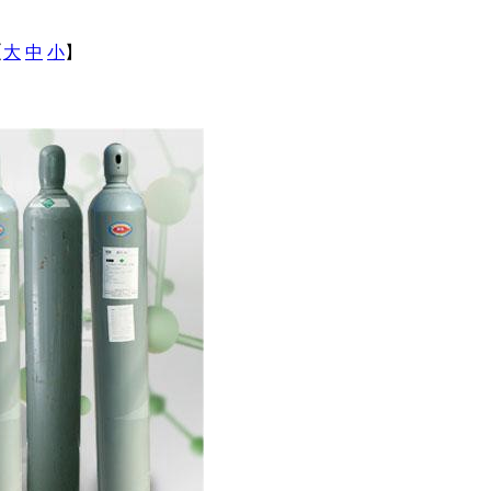
【
大
中
小
】