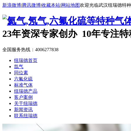
新浪微博
|
腾讯微博
|
收藏本站
|
网站地图
欢迎光临武汉纽瑞德特
23年资深专家创办 10年专注
全国服务热线：
4006277838
纽瑞德首页
氙气
同位素
六氟化硫
标准气体
纽瑞德产品
客户案例
关于纽瑞德
新闻资讯
联系纽瑞德