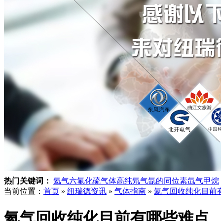
热门关键词：
氦气
六氟化硫气体
高纯氖气
氙的同位素
氙气
甲烷
当前位置：
首页
»
纽瑞德资讯
»
气体指南
»
氦气回收纯化目前
氦气回收纯化目前有哪些难点