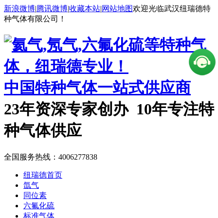
新浪微博
|
腾讯微博
|
收藏本站
|
网站地图
欢迎光临武汉纽瑞德特
种气体有限公司！
中国特种气体一站式供应商
23年资深专家创办 10年专注特
种气体供应
全国服务热线：
4006277838
纽瑞德首页
氙气
同位素
六氟化硫
标准气体