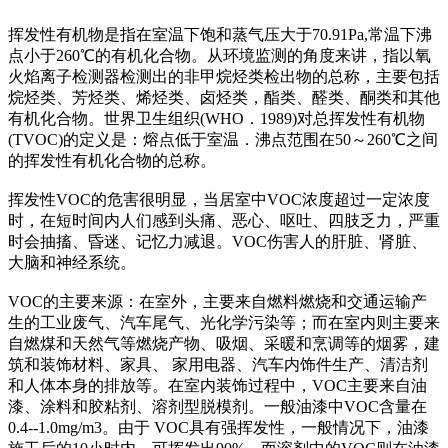
挥发性有机物是指在室温下饱和蒸气压大于70.91Pa,常温下沸
点小于260℃的有机化合物。从环境监测的角度来讲，指以氧
火焰离子检测器检测出的非甲烷烃类检出物的总称，主要包括
烷烃类、芳烃类、烯烃类、卤烃类，酯类、醛类、酮类和其他
有机化合物。世界卫生组织(WHO．1989)对总挥发性有机物
(TVOC)的定义是：熔点低于室温．沸点范围在50～260℃之间
的挥发性有机化合物的总称。
挥发性VOC的危害很明显，当居室中VOC浓度超过一定浓度
时，在短时间内人们感到头痛、恶心、呕吐、四肢乏力，严重
时会抽搐、昏迷、记忆力减退。VOC伤害人的肝脏、肾脏、
大脑和神经系统。
VOC的主要来源：在室外，主要来自燃料燃烧和交通运输产
生的工业废气、汽车尾气、光化学污染等；而在室内则主要来
自燃煤和天然气等燃烧产物、吸烟、采暖和烹调等的烟雾，建
筑和装饰材料、家具、 家用电器、汽车内饰件生产、清洁剂
和人体本身的排放等。在室内装饰过程中，VOC主要来自油
漆、涂料和胶粘剂、溶剂型脱模剂。一般油漆中VOC含量在
0.4--1.0mg/m3。由于 VOC具有强挥发性，一般情况下，油漆