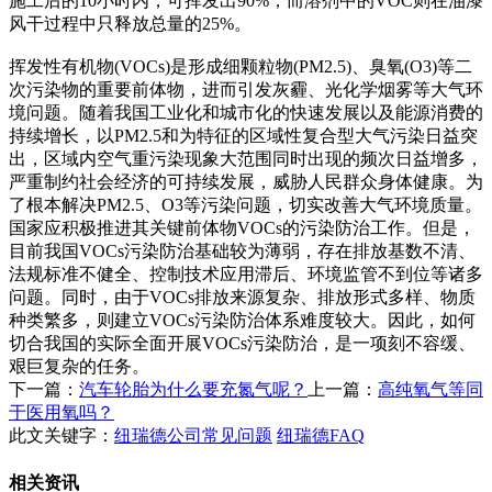
施工后的10小时内，可挥发出90%，而溶剂中的VOC则在油漆
风干过程中只释放总量的25%。
挥发性有机物(VOCs)是形成细颗粒物(PM2.5)、臭氧(O3)等二
次污染物的重要前体物，进而引发灰霾、光化学烟雾等大气环
境问题。随着我国工业化和城市化的快速发展以及能源消费的
持续增长，以PM2.5和为特征的区域性复合型大气污染日益突
出，区域内空气重污染现象大范围同时出现的频次日益增多，
严重制约社会经济的可持续发展，威胁人民群众身体健康。为
了根本解决PM2.5、O3等污染问题，切实改善大气环境质量。
国家应积极推进其关键前体物VOCs的污染防治工作。但是，
目前我国VOCs污染防治基础较为薄弱，存在排放基数不清、
法规标准不健全、控制技术应用滞后、环境监管不到位等诸多
问题。同时，由于VOCs排放来源复杂、排放形式多样、物质
种类繁多，则建立VOCs污染防治体系难度较大。因此，如何
切合我国的实际全面开展VOCs污染防治，是一项刻不容缓、
艰巨复杂的任务。
下一篇：
汽车轮胎为什么要充氮气呢？
上一篇：
高纯氧气等同
于医用氧吗？
此文关键字：
纽瑞德公司常见问题
纽瑞德FAQ
相关资讯