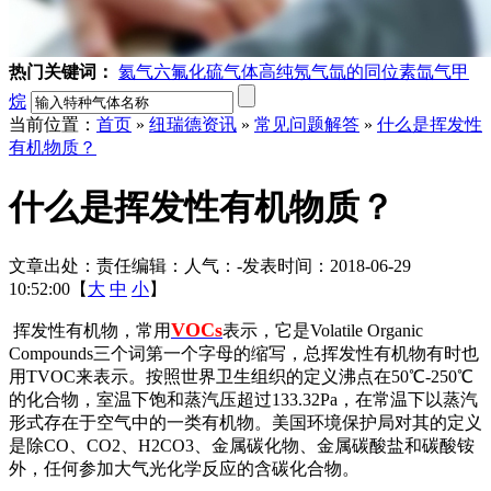
热门关键词：
氦气
六氟化硫气体
高纯氖气
氙的同位素
氙气
甲
烷
当前位置：
首页
»
纽瑞德资讯
»
常见问题解答
»
什么是挥发性
有机物质？
什么是挥发性有机物质？
文章出处：
责任编辑：
人气：
-
发表时间：2018-06-29
10:52:00【
大
中
小
】
VOCs
挥发性有机物，常用
表示，它是Volatile Organic
Compounds三个词第一个字母的缩写，总挥发性有机物有时也
用TVOC来表示。按照世界卫生组织的定义沸点在50℃-250℃
的化合物，室温下饱和蒸汽压超过133.32Pa，在常温下以蒸汽
形式存在于空气中的一类有机物。美国环境保护局对其的定义
是除CO、CO2、H2CO3、金属碳化物、金属碳酸盐和碳酸铵
外，任何参加大气光化学反应的含碳化合物。