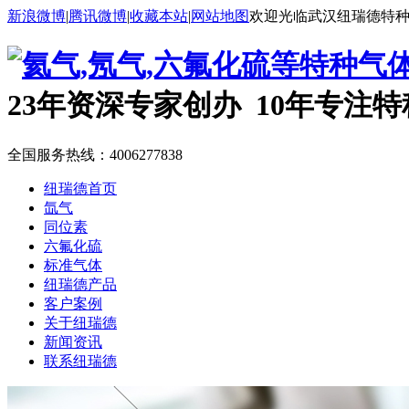
新浪微博
|
腾讯微博
|
收藏本站
|
网站地图
欢迎光临武汉纽瑞德特
23年资深专家创办 10年专注
全国服务热线：
4006277838
纽瑞德首页
氙气
同位素
六氟化硫
标准气体
纽瑞德产品
客户案例
关于纽瑞德
新闻资讯
联系纽瑞德