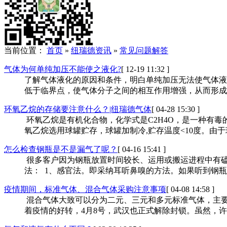
当前位置：
首页
»
纽瑞德资讯
»
常见问题解答
气体为何单纯加压不能使之液化?
[ 12-19 11:32 ]
了解气体液化的原因和条件，明白单纯加压无法使气体液
低于临界点，使气体分子之间的相互作用增强，从而形成
环氧乙烷的存储要注意什么？|纽瑞德气体
[ 04-28 15:30 ]
环氧乙烷是有机化合物，化学式是C2H4O，是一种有
氧乙烷选用球罐贮存，球罐加制冷,贮存温度<10度。由于
怎么检查钢瓶是不是漏气了呢？
[ 04-16 15:41 ]
很多客户因为钢瓶放置时间较长、运用或搬运进程中有磕
法： 1、感官法。即采纳耳听鼻嗅的方法。如果听到钢瓶发
疫情期间，标准气体、混合气体采购注意事项
[ 04-08 14:58 ]
混合气体大致可以分为二元、三元和多元标准气体，主要
着疫情的好转，4月8号，武汉也正式解除封锁。虽然，许