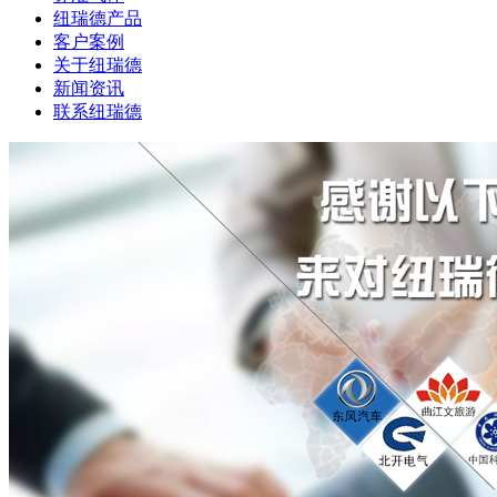
纽瑞德产品
客户案例
关于纽瑞德
新闻资讯
联系纽瑞德