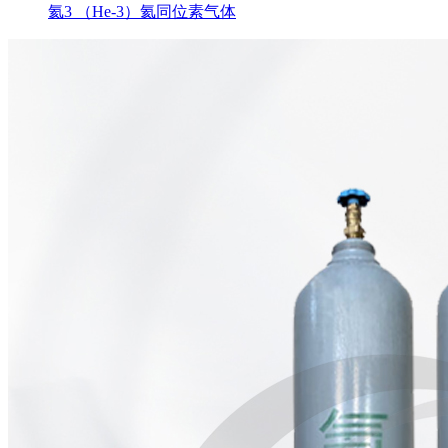
氦3 （He-3）氦同位素气体