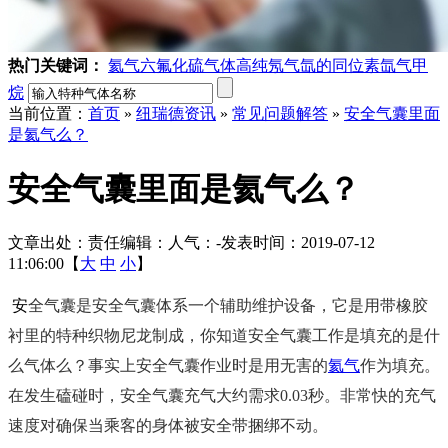
热门关键词：
氦气
六氟化硫气体
高纯氖气
氙的同位素
氙气
甲
烷
当前位置：
首页
»
纽瑞德资讯
»
常见问题解答
»
安全气囊里面
是氦气么？
安全气囊里面是氦气么？
文章出处：
责任编辑：
人气：
-
发表时间：2019-07-12
11:06:00【
大
中
小
】
安
全气囊是安全气囊体系一个辅助维护设备，它是用带橡胶
衬里的特种织物尼龙制成，你知道安全气囊工作是填充的是什
么气体么？事实上安全气囊作业时是用无害的
氦气
作为填充。
在发生磕碰时，安全气囊充气大约需求
0.03
秒。非常快的充气
速度对确保当乘客的身体被安全带捆绑不动。