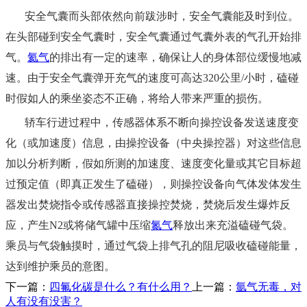
安全气囊而头部依然向前跋涉时，安全气囊能及时到位。
在头部碰到安全气囊时，安全气囊通过气囊外表的气孔开始排
气。
氦气
的排出有一定的速率，确保让人的身体部位缓慢地减
速。由于安全气囊弹开充气的速度可高达
320
公里
/
小时，磕碰
时假如人的乘坐姿态不正确，将给人带来严重的损伤。
轿车行进过程中，传感器体系不断向操控设备发送速度变
化（或加速度）信息，由操控设备（中央操控器）对这些信息
加以分析判断，假如所测的加速度、速度变化量或其它目标超
过预定值（即真正发生了磕碰），则操控设备向气体发体发生
器发出焚烧指令或传感器直接操控焚烧，焚烧后发生爆炸反
应，产生
N2
或将储气罐中压缩
氮气
释放出来充溢磕碰气袋。
乘员与气袋触摸时，通过气袋上排气孔的阻尼吸收磕碰能量，
达到维护乘员的意图。
下一篇：
四氟化碳是什么？有什么用？
上一篇：
氩气无毒，对
人有没有没害？