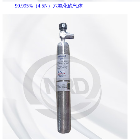
99.995%（4.5N）六氟化硫气体