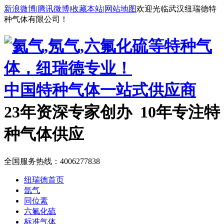
新浪微博
|
腾讯微博
|
收藏本站
|
网站地图
欢迎光临武汉纽瑞德特
种气体有限公司！
中国特种气体一站式供应商
23年资深专家创办 10年专注特
种气体供应
全国服务热线：
4006277838
纽瑞德首页
氙气
同位素
六氟化硫
标准气体