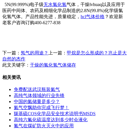
5N(99.999%)电子级
无水氯化氢
气体，干燥lvhuaq以及应用于
医药中间体、农药及精细化学品制造的2.8N(99.8%)化学级氯
化氢气体。产品性能先进，质量稳定，
hcl气体价格
？欢迎新
老客户咨询订购400-6277-838
下一篇：
氖气的用途？
上一篇：
甲烷是怎么形成的？岂止是大
自然的杰作
此文关键字：
干燥的氯化氢气体储存
相关资讯
免费配送武汉瓶装氦气
高纯气体领域的行业先锋
中国的氦储量是多少？
氦气空飘助你完成飞行梦！
羰基硫COS化学品安全技术说明书MSDS
高纯六氟化硫温度达到多少时会液化
氮气在煤矿防火灭火中的应用