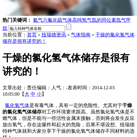
热门关键词：
氦气
六氟化硫气体
高纯氖气
氙的同位素
氙气
甲
烷
当前位置：
首页
»
纽瑞德资讯
»
气体指南
»
干燥的氯化氢气体
储存是很有讲究的！
干燥的氯化氢气体储存是很有
讲究的！
文章出处：
责任编辑：
人气：
-
发表时间：2014-12-03
10:05:00【
大
中
小
】
氯化氢气体
是有毒气体，具有一定的危险性。尤其对于
干燥
的氯化氢气体储存
对工作环境要求跟高。虽然氯化氢气体是不
燃气体，但是不能与一些活性金属末接触，否则将会发生反应
放出氢气，存在这爆炸和起火的危险，后果不堪设想。纽瑞德
特种气体就和大家分享下干燥的氯化氢气体储存不同材料的选