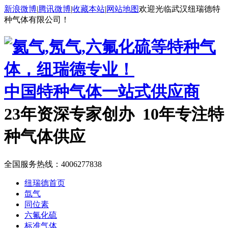
新浪微博
|
腾讯微博
|
收藏本站
|
网站地图
欢迎光临武汉纽瑞德特
种气体有限公司！
中国特种气体一站式供应商
23年资深专家创办 10年专注特
种气体供应
全国服务热线：
4006277838
纽瑞德首页
氙气
同位素
六氟化硫
标准气体