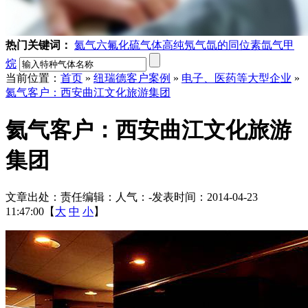
热门关键词：
氦气
六氟化硫气体
高纯氖气
氙的同位素
氙气
甲
烷
当前位置：
首页
»
纽瑞德客户案例
»
电子、医药等大型企业
»
氦气客户：西安曲江文化旅游集团
氦气客户：西安曲江文化旅游
集团
文章出处：
责任编辑：
人气：
-
发表时间：2014-04-23
11:47:00【
大
中
小
】