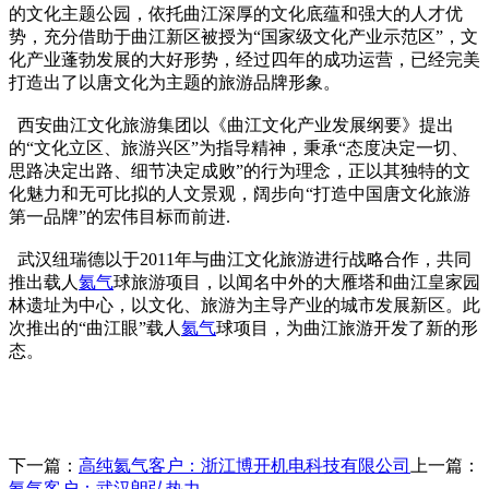
的文化主题公园，依托曲江深厚的文化底蕴和强大的人才优
势，充分借助于曲江新区被授为“国家级文化产业示范区”，文
化产业蓬勃发展的大好形势，经过四年的成功运营，已经完美
打造出了以唐文化为主题的旅游品牌形象。
西安曲江文化旅游集团以《曲江文化产业发展纲要》提出
的“文化立区、旅游兴区”为指导精神，秉承“态度决定一切、
思路决定出路、细节决定成败”的行为理念，正以其独特的文
化魅力和无可比拟的人文景观，阔步向“打造中国唐文化旅游
第一品牌”的宏伟目标而前进.
武汉纽瑞德以于2011年与曲江文化旅游进行战略合作，共同
推出载人
氦气
球旅游项目，以闻名中外的大雁塔和曲江皇家园
林遗址为中心，以文化、旅游为主导产业的城市发展新区。此
次推出的“曲江眼”载人
氦气
球项目，为曲江旅游开发了新的形
态。
下一篇：
高纯氦气客户：浙江博开机电科技有限公司
上一篇：
氦气客户：武汉朗弘热力