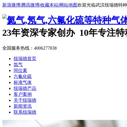
新浪微博
|
腾讯微博
|
收藏本站
|
网站地图
欢迎光临武汉纽瑞德特
23年资深专家创办 10年专注
全国服务热线：
4006277838
纽瑞德首页
氙气
同位素
六氟化硫
标准气体
纽瑞德产品
客户案例
关于纽瑞德
新闻资讯
联系纽瑞德