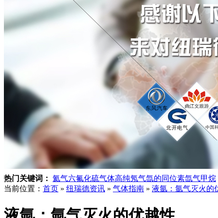
热门关键词：
氦气
六氟化硫气体
高纯氖气
氙的同位素
氙气
甲烷
当前位置：
首页
»
纽瑞德资讯
»
气体指南
»
液氩：氩气灭火的
液氩：氩气灭火的优越性