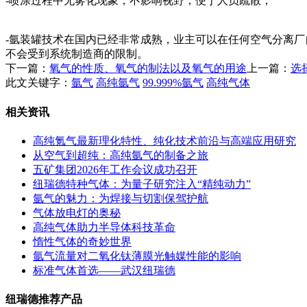
-喷涂过程中无雾化现象，不影响视野，便于人员疏散；
-氩装罐技术在国内已经非常成熟，业主可以在任何空气分离
不会受到系统制造商的限制。
下一篇：
氧气的性质、氧气的制法以及氧气的用途
上一篇：
选
此文关键字：
氩气
高纯氩气
99.999%氩气
高纯气体
相关资讯
高纯氪气最新理化特性、纯化技术前沿与高端应用研究
从空气到超纯：高纯氩气的制备之旅
五矿集团2026年工作会议成功召开
纽瑞德特种气体：为量子研究注入“精纯动力”
氩气的魅力：为焊接与切割保驾护航
气体放电灯的奥秘
高纯气体助力半导体科技革命
惰性气体的奇妙世界
氩气流量对二氧化钛薄膜光触媒性能的影响
标准气体首选——武汉纽瑞德
纽瑞德推荐产品