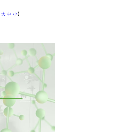
【
大
中
小
】