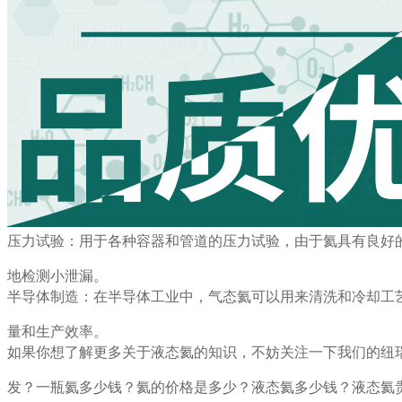
压力试验：用于各种容器和管道的压力试验，由于氦具有良好
地检测小泄漏。
半导体制造：在半导体工业中，气态氦可以用来清洗和冷却工
量和生产效率。
如果你想了解更多关于液态氦的知识，不妨关注一下我们的纽
发？一瓶氦多少钱？氦的价格是多少？液态氦多少钱？液态氦