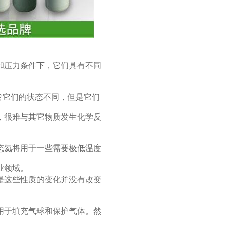
和压力条件下，它们具有不同
尽管它们的状态不同，但是它们
，很难与其它物质发生化学反
态氦将用于一些需要极低温度
业领域。
是这些性质的变化并没有改变
用于填充气球和保护气体。然