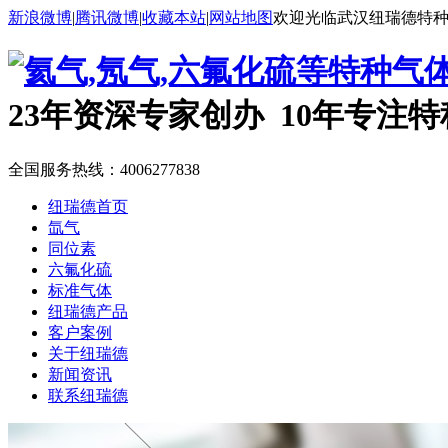
新浪微博
|
腾讯微博
|
收藏本站
|
网站地图
欢迎光临武汉纽瑞德特
23年资深专家创办 10年专注
全国服务热线：
4006277838
纽瑞德首页
氙气
同位素
六氟化硫
标准气体
纽瑞德产品
客户案例
关于纽瑞德
新闻资讯
联系纽瑞德