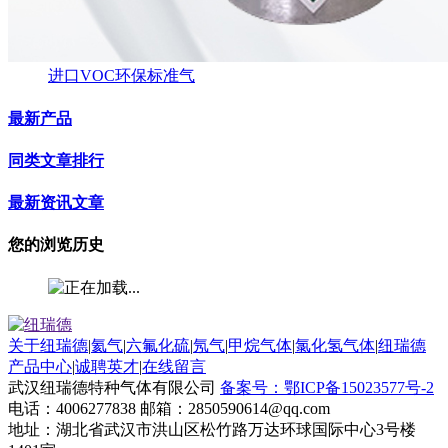
进口VOC环保标准气
最新产品
同类文章排行
最新资讯文章
您的浏览历史
关于纽瑞德
|
氦气
|
六氟化硫
|
氖气
|
甲烷气体
|
氯化氢气体
|
纽瑞德
产品中心
|
诚聘英才
|
在线留言
武汉纽瑞德特种气体有限公司
备案号：鄂ICP备15023577号-2
电话：4006277838 邮箱：2850590614@qq.com
地址：湖北省武汉市洪山区松竹路万达环球国际中心3号楼