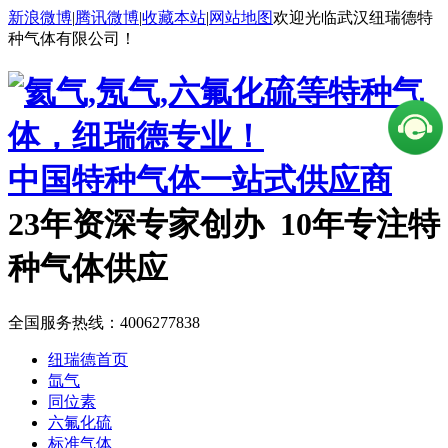
新浪微博
|
腾讯微博
|
收藏本站
|
网站地图
欢迎光临武汉纽瑞德特
种气体有限公司！
中国特种气体一站式供应商
23年资深专家创办 10年专注特
种气体供应
全国服务热线：
4006277838
纽瑞德首页
氙气
同位素
六氟化硫
标准气体