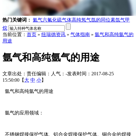
热门关键词：
氦气
六氟化硫气体
高纯氖气
氙的同位素
氙气
甲
烷
当前位置：
首页
»
纽瑞德资讯
»
气体指南
»
氩气和高纯氩气的
用途
氩气和高纯氩气的用途
文章出处：
责任编辑：
人气：
-
发表时间：2017-08-25
15:50:00【
大
中
小
】
氩气和高纯氩气的用途
氩气的应用领域：
不锈钢焊接保护气体、铝合金焊接保护气体、铜合金的焊接