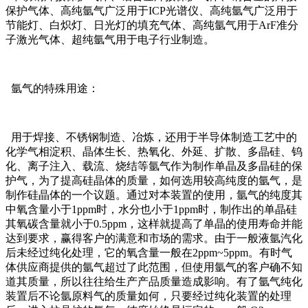
保护气体、高纯氩气广泛用于ICP光谱仪、高纯氩气广泛用于
节能灯、白炽灯、日光灯的填充气体、高纯氩气用于ArF准分
子激光气体、超纯氩气用于电子行业制造。
氩气的特殊用途：
用于焊接、不锈钢制造、冶炼，还用于半导体制造工艺中的
化学气相淀积、晶体生长、热氧化、外延、扩散、多晶硅、钨
化、离子注入、载流、烧结等氩气作为制作单晶及多晶硅的保
护气，为了提高硅晶体的质量，如何选用较高纯度的氩气，是
制作硅晶体的一个议题。通过对本装置的使用，氩气的纯度其
中氧含量小于1ppm时，水分也小于1ppm时，制作出的单晶硅
其氧碳含量就小于0.5ppm，这样就提高了单晶的使用寿命并能
达到要求，赢得客户的满意和市场的需求。由于一般液氩汽化
后未经过纯化处理，它的氧含量一般在2ppm~5ppm。有时气
体供应商提供的氩气超过了此范围，但使用氩气的客户确不知
道其质量，所以往往给生产产品质量造成影响。有了氩气纯化
装置后不论氩原料气的质量如何，只要经过纯化装置的处理