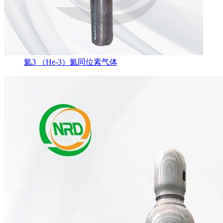
氦3 （He-3）氦同位素气体