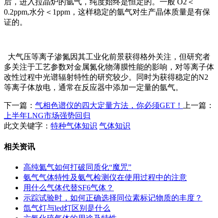
后，进入拉晶炉的氩气，纯度始终是恒定的。一般 O2＜
0.2ppm,水分＜1ppm，这样稳定的氩气对生产晶体质量是有保
证的。
大气压等离子渗氮因其工业化前景获得格外关注，但研究者
多关注于工艺参数对金属氮化物薄膜性能的影响，对等离子体
改性过程中光谱辐射特性的研究较少。同时为获得稳定的N2
等离子体放电，通常在反应器中添加一定量的氩气。
下一篇：
气相色谱仪的四大定量方法，你必须GET！
上一篇：
上半年LNG市场强势回归
此文关键字：
特种气体知识
气体知识
相关资讯
高纯氦气如何打破同质化“魔咒”
氨气气体特性及氨气检测仪在使用过程中的注意
用什么气体代替SF6气体？
示踪试验时，如何正确选择同位素标记物质的丰度？
氙气灯与led灯区别是什么