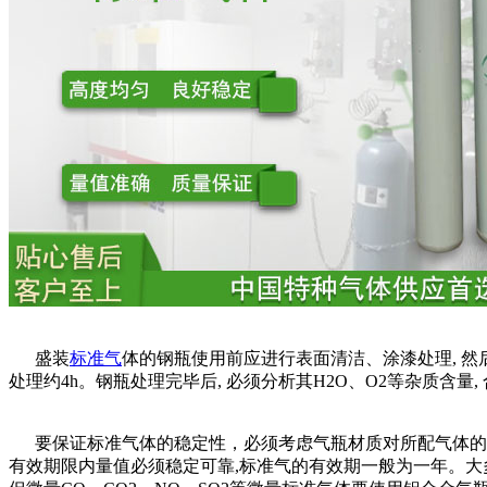
盛装
标准气
体的钢瓶使用前应进行表面清洁、涂漆处理, 然后,
处理约4h。钢瓶处理完毕后, 必须分析其H2O、O2等杂质含量
要保证标准气体的稳定性，必须考虑气瓶材质对所配气体的影
有效期限内量值必须稳定可靠,标准气的有效期一般为一年。