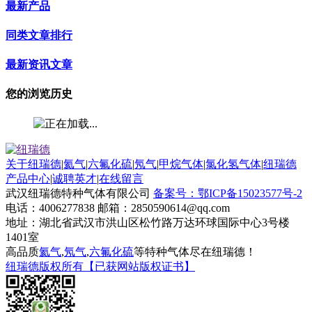
最新产品
同类文章排行
最新资讯文章
您的浏览历史
关于纽瑞德
|
氦气
|
六氟化硫
|
氖气
|
甲烷气体
|
氯化氢气体
|
纽瑞德
产品中心
|
诚聘英才
|
在线留言
武汉纽瑞德特种气体有限公司
备案号：鄂ICP备15023577号-2
电话：4006277838 邮箱：2850590614@qq.com
地址：湖北省武汉市洪山区松竹路万达环球国际中心3号楼
1401室
高品质
氦气
,
氖气
,
六氟化硫
等特种气体尽在纽瑞德！
纽瑞德版权所有【已获网站版权证书】