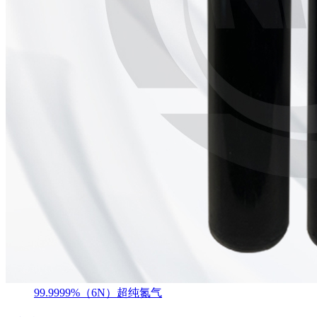
99.9999%（6N）超纯氮气