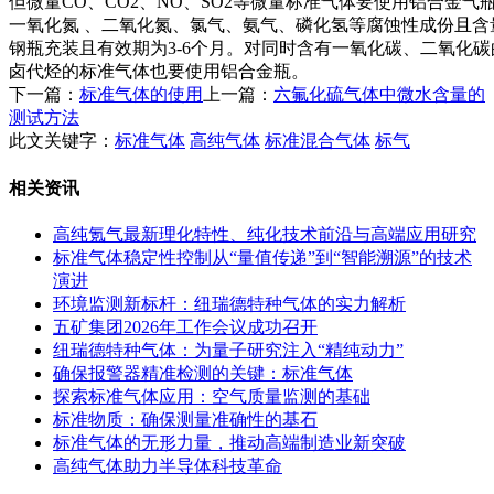
但微量CO、CO2、NO、SO2等微量标准气体要使用铝合金气
一氧化氮 、二氧化氮、氯气、氨气、磷化氢等腐蚀性成份且含量
钢瓶充装且有效期为3-6个月。对同时含有一氧化碳、二氧化碳的标
卤代烃的标准气体也要使用铝合金瓶。
下一篇：
标准气体的使用
上一篇：
六氟化硫气体中微水含量的
测试方法
此文关键字：
标准气体
高纯气体
标准混合气体
标气
相关资讯
高纯氪气最新理化特性、纯化技术前沿与高端应用研究
标准气体稳定性控制从“量值传递”到“智能溯源”的技术
演进
环境监测新标杆：纽瑞德特种气体的实力解析
五矿集团2026年工作会议成功召开
纽瑞德特种气体：为量子研究注入“精纯动力”
确保报警器精准检测的关键：标准气体
探索标准气体应用：空气质量监测的基础
标准物质：确保测量准确性的基石
标准气体的无形力量，推动高端制造业新突破
高纯气体助力半导体科技革命