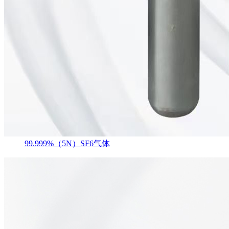
99.999%（5N）SF6气体