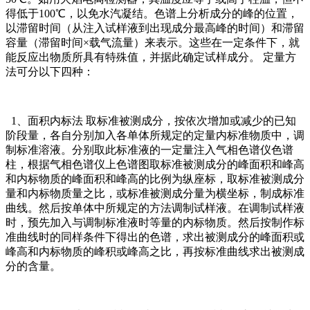
得低于100℃，以免水汽凝结。色谱上分析成分的峰的位置，
以滞留时间（从注入试样液到出现成分最高峰的时间）和滞留
容量（滞留时间×载气流量）来表示。这些在一定条件下，就
能反应出物质所具有特殊值，并据此确定试样成分。 定量方
法可分以下四种：
1、面积内标法 取标准被测成分，按依次增加或减少的已知
阶段量，各自分别加入各单体所规定的定量内标准物质中，调
制标准溶液。分别取此标准液的一定量注入气相色谱仪色谱
柱，根据气相色谱仪上色谱图取标准被测成分的峰面积和峰高
和内标物质的峰面积和峰高的比例为纵座标，取标准被测成分
量和内标物质量之比，或标准被测成分量为横坐标，制成标准
曲线。然后按单体中所规定的方法调制试样液。在调制试样液
时，预先加入与调制标准液时等量的内标物质。然后按制作标
准曲线时的同样条件下得出的色谱，求出被测成分的峰面积或
峰高和内标物质的峰积或峰高之比，再按标准曲线求出被测成
分的含量。