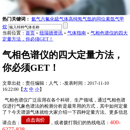
热门关键词：
氦气
六氟化硫气体
高纯氖气
氙的同位素
氙气
甲
烷
当前位置：
首页
»
纽瑞德资讯
»
气体指南
»
气相色谱仪的四大
定量方法，你必须GET！
气相色谱仪的四大定量方法，
你必须GET！
文章出处：
责任编辑：
人气：
-
发表时间：2017-11-10
16:22:00【
大
中
小
】
气相色谱仪广泛应用在各个科研、生产领域，通过气相色谱
仪进行气象色谱法的检测分析是最常用的方式，其中如何定量
了？今天谱源气体就给大家介绍一下四种定量方法。更多信息
400-
请点击：
，或者拨打我们的热线电话：
6277-838