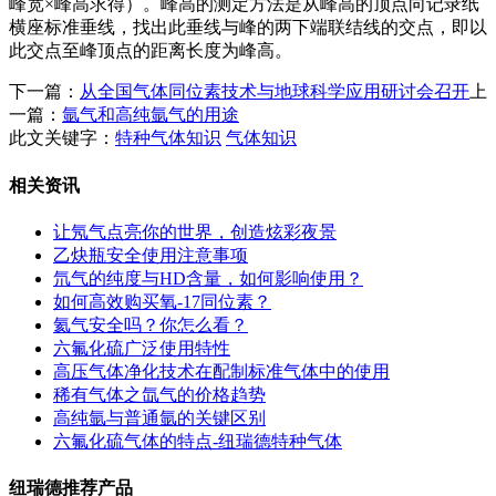
峰宽×峰高求得）。峰高的测定方法是从峰高的顶点向记录纸
横座标准垂线，找出此垂线与峰的两下端联结线的交点，即以
此交点至峰顶点的距离长度为峰高。
下一篇：
从全国气体同位素技术与地球科学应用研讨会召开
上
一篇：
氩气和高纯氩气的用途
此文关键字：
特种气体知识
气体知识
相关资讯
让氖气点亮你的世界，创造炫彩夜景
乙炔瓶安全使用注意事项
氘气的纯度与HD含量，如何影响使用？
如何高效购买氧-17同位素？
氦气安全吗？你怎么看？
六氟化硫广泛使用特性
高压气体净化技术在配制标准气体中的使用
稀有气体之氙气的价格趋势
高纯氩与普通氩的关键区别
六氟化硫气体的特点-纽瑞德特种气体
纽瑞德推荐产品