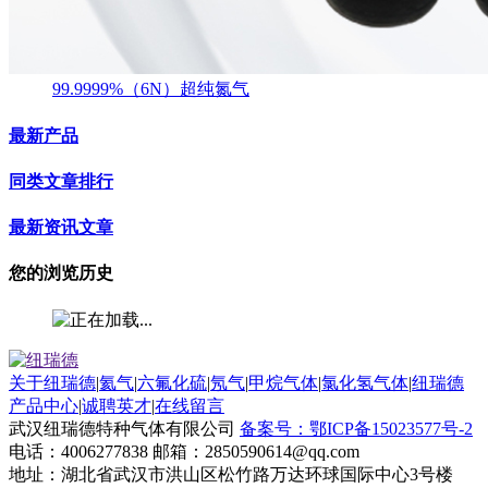
99.9999%（6N）超纯氮气
最新产品
同类文章排行
最新资讯文章
您的浏览历史
关于纽瑞德
|
氦气
|
六氟化硫
|
氖气
|
甲烷气体
|
氯化氢气体
|
纽瑞德
产品中心
|
诚聘英才
|
在线留言
武汉纽瑞德特种气体有限公司
备案号：鄂ICP备15023577号-2
电话：4006277838 邮箱：2850590614@qq.com
地址：湖北省武汉市洪山区松竹路万达环球国际中心3号楼