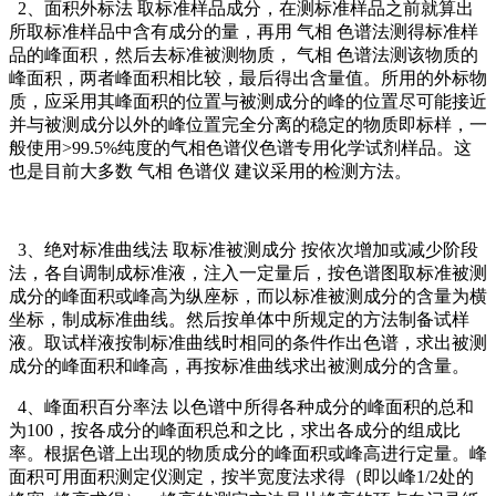
2、面积外标法 取标准样品成分，在测标准样品之前就算出
所取标准样品中含有成分的量，再用 气相 色谱法测得标准样
品的峰面积，然后去标准被测物质， 气相 色谱法测该物质的
峰面积，两者峰面积相比较，最后得出含量值。所用的外标物
质，应采用其峰面积的位置与被测成分的峰的位置尽可能接近
并与被测成分以外的峰位置完全分离的稳定的物质即标样，一
般使用>99.5%纯度的气相色谱仪色谱专用化学试剂样品。这
也是目前大多数 气相 色谱仪 建议采用的检测方法。
3、绝对标准曲线法 取标准被测成分 按依次增加或减少阶段
法，各自调制成标准液，注入一定量后，按色谱图取标准被测
成分的峰面积或峰高为纵座标，而以标准被测成分的含量为横
坐标，制成标准曲线。然后按单体中所规定的方法制备试样
液。取试样液按制标准曲线时相同的条件作出色谱，求出被测
成分的峰面积和峰高，再按标准曲线求出被测成分的含量。
4、峰面积百分率法 以色谱中所得各种成分的峰面积的总和
为100，按各成分的峰面积总和之比，求出各成分的组成比
率。根据色谱上出现的物质成分的峰面积或峰高进行定量。峰
面积可用面积测定仪测定，按半宽度法求得（即以峰1/2处的