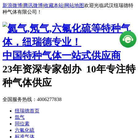
新浪微博
|
腾讯微博
|
收藏本站
|
网站地图
欢迎光临武汉纽瑞德特
种气体有限公司！
中国特种气体一站式供应商
23年资深专家创办 10年专注特
种气体供应
全国服务热线：
4006277838
纽瑞德首页
氙气
同位素
六氟化硫
标准气体