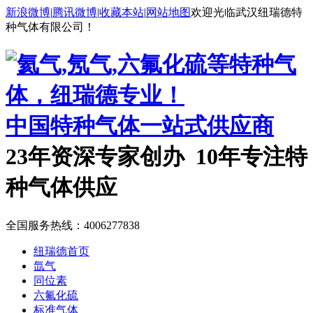
新浪微博
|
腾讯微博
|
收藏本站
|
网站地图
欢迎光临武汉纽瑞德特
种气体有限公司！
中国特种气体一站式供应商
23年资深专家创办 10年专注特
种气体供应
全国服务热线：
4006277838
纽瑞德首页
氙气
同位素
六氟化硫
标准气体