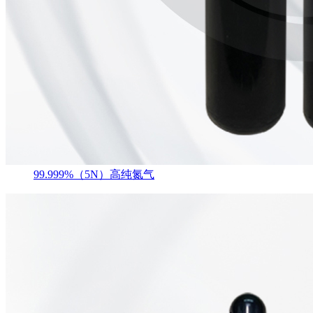
99.999%（5N）高纯氮气