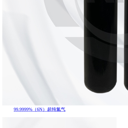
99.9999%（6N）超纯氮气