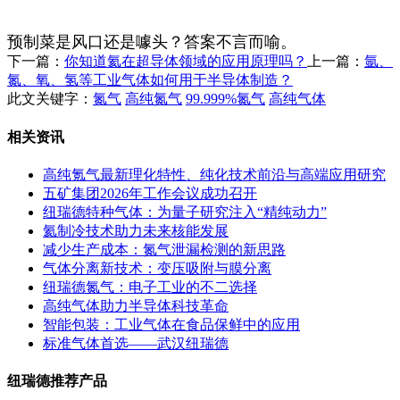
预制菜是风口还是噱头？答案不言而喻。
下一篇：
你知道氦在超导体领域的应用原理吗？
上一篇：
氩、
氮、氧、氢等工业气体如何用于半导体制造？
此文关键字：
氮气
高纯氮气
99.999%氮气
高纯气体
相关资讯
高纯氪气最新理化特性、纯化技术前沿与高端应用研究
五矿集团2026年工作会议成功召开
纽瑞德特种气体：为量子研究注入“精纯动力”
氦制冷技术助力未来核能发展
减少生产成本：氮气泄漏检测的新思路
气体分离新技术：变压吸附与膜分离
纽瑞德氮气：电子工业的不二选择
高纯气体助力半导体科技革命
智能包装：工业气体在食品保鲜中的应用
标准气体首选——武汉纽瑞德
纽瑞德推荐产品