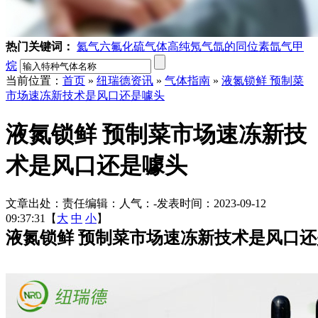
热门关键词：
氦气
六氟化硫气体
高纯氖气
氙的同位素
氙气
甲
烷
当前位置：
首页
»
纽瑞德资讯
»
气体指南
»
液氮锁鲜 预制菜
市场速冻新技术是风口还是噱头
液氮锁鲜 预制菜市场速冻新技
术是风口还是噱头
文章出处：
责任编辑：
人气：
-
发表时间：2023-09-12
09:37:31【
大
中
小
】
液氮锁鲜 预制菜市场速冻新技术是风口