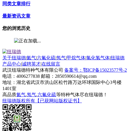
同类文章排行
最新资讯文章
您的浏览历史
关于纽瑞德
|
氦气
|
六氟化硫
|
氖气
|
甲烷气体
|
氯化氢气体
|
纽瑞德
产品中心
|
诚聘英才
|
在线留言
武汉纽瑞德特种气体有限公司
备案号：鄂ICP备15023577号-2
电话：4006277838 邮箱：2850590614@qq.com
地址：湖北省武汉市洪山区松竹路万达环球国际中心3号楼
1401室
高品质
氦气
,
氖气
,
六氟化硫
等特种气体尽在纽瑞德！
纽瑞德版权所有【已获网站版权证书】