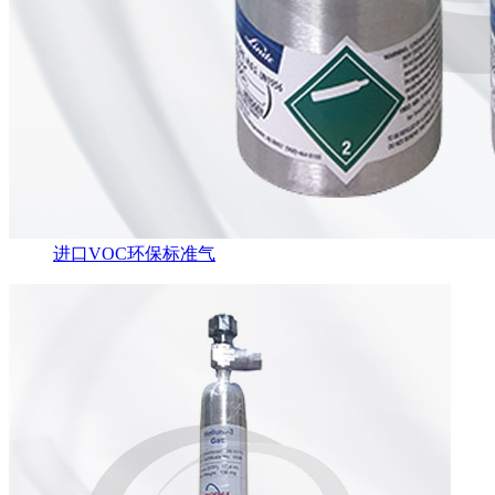
进口VOC环保标准气