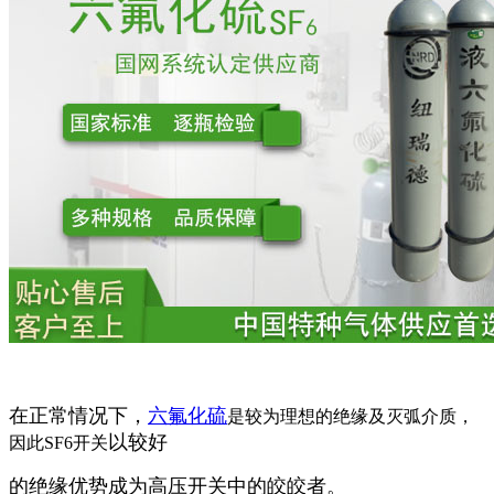
在正常情况下，
六氟化硫
是较为理想的绝缘及灭弧介质，
以较好
因此SF6开关
的绝缘优势成为高压开关中的皎皎者。