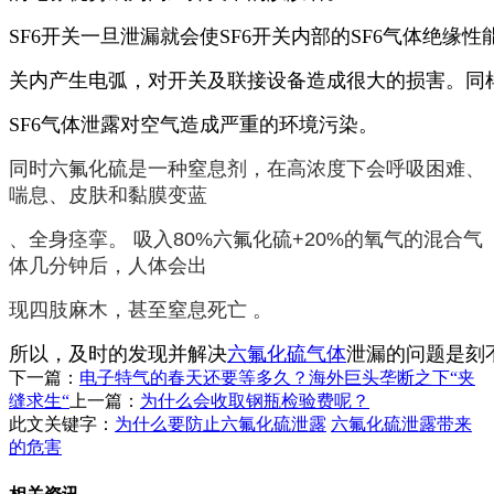
SF6开关一旦泄漏就会使SF6开关内部的SF6气体绝缘
关内产生电弧，对开关及联接设备造成很大的损害。同
SF6气体泄露对空气造成严重的环境污染。
同时六氟化硫是一种窒息剂，在高浓度下会呼吸困难、
喘息、皮肤和黏膜变蓝
、全身痉挛。 吸入80%六氟化硫+20%的氧气的混合气
体几分钟后，人体会出
现四肢麻木，甚至窒息死亡 。
所以，及时的发现并解决
六氟化硫气体
泄漏的问题是刻
下一篇：
电子特气的春天还要等多久？海外巨头垄断之下“夹
缝求生“
上一篇：
为什么会收取钢瓶检验费呢？
此文关键字：
为什么要防止六氟化硫泄露
六氟化硫泄露带来
的危害