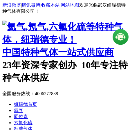
新浪微博
|
腾讯微博
|
收藏本站
|
网站地图
欢迎光临武汉纽瑞德特
种气体有限公司！
中国特种气体一站式供应商
23年资深专家创办 10年专注特
种气体供应
全国服务热线：
4006277838
纽瑞德首页
氙气
同位素
六氟化硫
标准气体