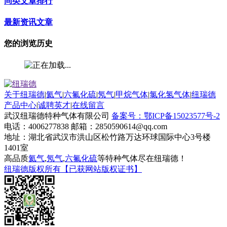
同类文章排行
最新资讯文章
您的浏览历史
关于纽瑞德
|
氦气
|
六氟化硫
|
氖气
|
甲烷气体
|
氯化氢气体
|
纽瑞德
产品中心
|
诚聘英才
|
在线留言
武汉纽瑞德特种气体有限公司
备案号：鄂ICP备15023577号-2
电话：4006277838 邮箱：2850590614@qq.com
地址：湖北省武汉市洪山区松竹路万达环球国际中心3号楼
1401室
高品质
氦气
,
氖气
,
六氟化硫
等特种气体尽在纽瑞德！
纽瑞德版权所有【已获网站版权证书】