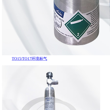
TO15/TO17环境标气