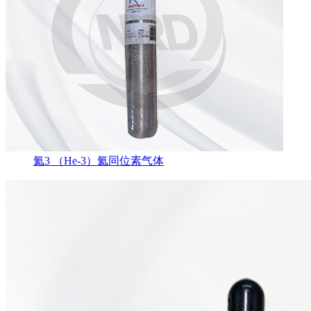
氦3 （He-3）氦同位素气体