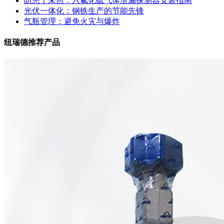
防患于未然：六氟化硫气体泄漏探测器安装指南
光伏一体化：钢铁生产的节能先锋
气瓶管理：避免火灾与爆炸
纽瑞德推荐产品