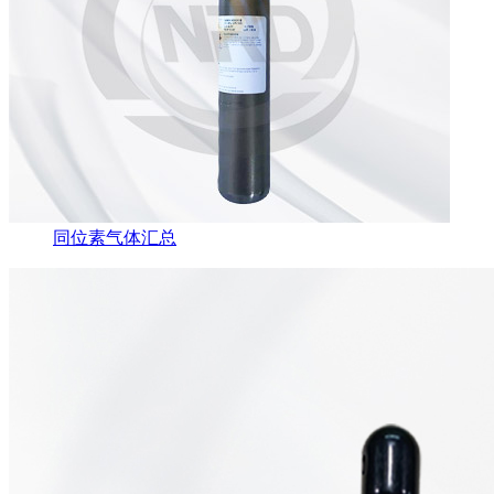
同位素气体汇总