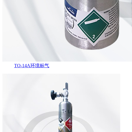
TO-14A环境标气