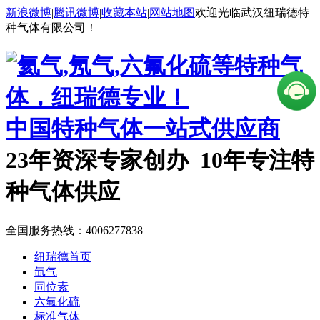
新浪微博
|
腾讯微博
|
收藏本站
|
网站地图
欢迎光临武汉纽瑞德特
种气体有限公司！
中国特种气体一站式供应商
23年资深专家创办 10年专注特
种气体供应
全国服务热线：
4006277838
纽瑞德首页
氙气
同位素
六氟化硫
标准气体