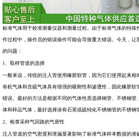
标准气体用于校准测量仪器和测量过程。由于标准气体的特殊
作过程中，操作员的错误操作可能会导致重大错误。今天，让
的问题：
1、取样管道的选择
一般来说，传统的注入管使用橡胶软管，因为它们使用起来相
有机气体和含硫气体具有很强的吸附性和渗透性，因此橡胶软
错误。最好的方法是根据不同的气体性质选择铜管、不锈钢管
体和样品气体，最好选择涂有石英或硫钝化不锈钢管的不锈钢
2、检查采样气回路的气密性
注入管道的空气密度和泄漏显著影响了标准气体样本数据的准