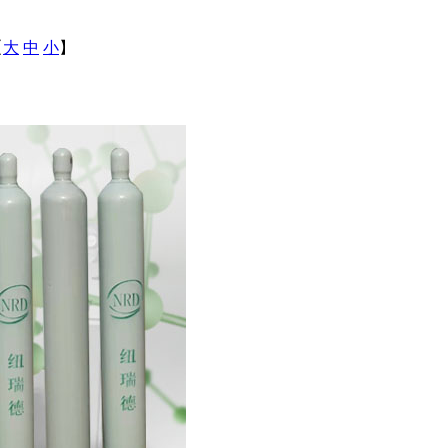
【
大
中
小
】