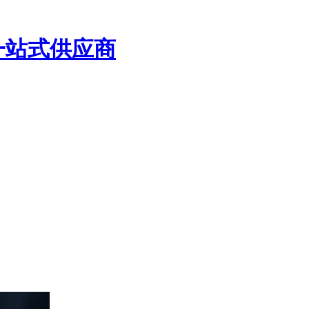
一站式供应商