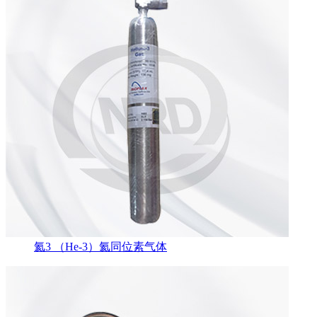
氦3 （He-3）氦同位素气体