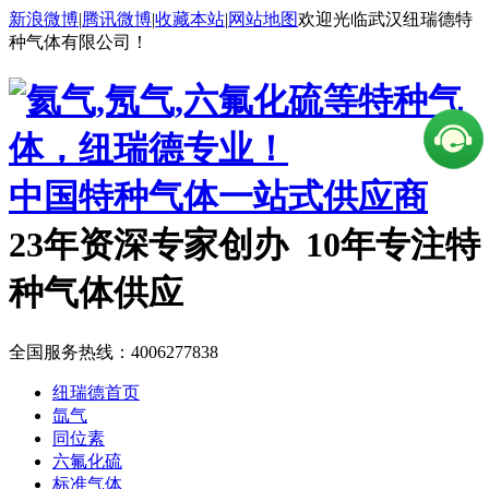
新浪微博
|
腾讯微博
|
收藏本站
|
网站地图
欢迎光临武汉纽瑞德特
种气体有限公司！
中国特种气体一站式供应商
23年资深专家创办 10年专注特
种气体供应
全国服务热线：
4006277838
纽瑞德首页
氙气
同位素
六氟化硫
标准气体