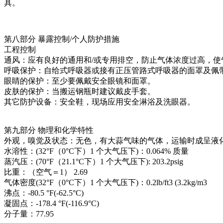
具。
第八部分 暴露控制/个人防护措施
工程控制
通风：应有良好的通用和/或专用排空，防止气体浓度过高，使
呼吸保护：自给式呼吸器或接有正压管路式呼吸器的面罩及佩
眼睛的保护：至少要佩戴安全眼镜和面罩。
皮肤的保护：当搬运钢瓶时建议戴皮手套。
其它防护设备：安全鞋，现场应用安全淋浴及洗眼器。
第九部分 物理和化学特性
外观，嗅觉及状态：无色，有大蒜气味的气体，运输时成呈液
水溶性：(32°F（0°C下）1 个大气压下)：0.064% 质量
蒸汽压：(70°F（21.1°C下）1 个大气压下): 203.2psig
比重：（空气＝1） 2.69
气体密度(32°F（0°C下）1 个大气压下)：0.2lb/ft3 (3.2kg/m3
沸点：-80.5 °F(-62.5°C)
凝固点：-178.4 °F(-116.9°C)
分子量：77.95