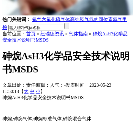
热门关键词：
氦气
六氟化硫气体
高纯氖气
氙的同位素
氙气
甲
烷
当前位置：
首页
»
纽瑞德资讯
»
气体指南
»
砷烷AsH3化学品
安全技术说明书MSDS
砷烷AsH3化学品安全技术说明
书MSDS
文章出处：
责任编辑：
人气：
-
发表时间：2023-05-23
11:50:13【
大
中
小
】
砷烷AsH3化学品安全技术说明书MSDS
砷烷,砷烷气体,砷烷标准气体,砷烷混合气体