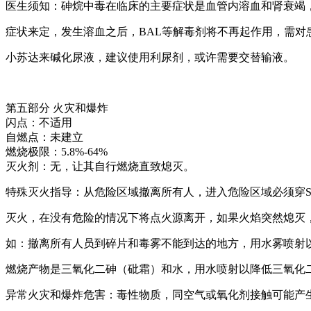
医生须知：砷烷中毒在临床的主要症状是血管内溶血和肾衰竭
症状来定，发生溶血之后，BAL等解毒剂将不再起作用，需
小苏达来碱化尿液，建议使用利尿剂，或许需要交替输液。
第五部分 火灾和爆炸
闪点：不适用
自燃点：未建立
燃烧极限：5.8%-64%
灭火剂：无，让其自行燃烧直致熄灭。
特殊灭火指导：从危险区域撤离所有人，进入危险区域必须穿S
灭火，在没有危险的情况下将点火源离开，如果火焰突然熄灭
如：撤离所有人员到碎片和毒雾不能到达的地方，用水雾喷射
燃烧产物是三氧化二砷（砒霜）和水，用水喷射以降低三氧化
异常火灾和爆炸危害：毒性物质，同空气或氧化剂接触可能产