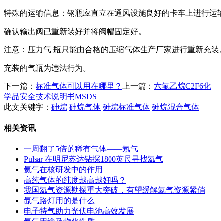
特殊的运输信息：钢瓶应直立在通风设施良好的卡车上进行运
确认输出阀已重新装好并将阀帽固定好。
注意：压力气 瓶只能由合格的压缩气体生产厂家进行重新充
充装的气瓶为违法行为。
下一篇：
标准气体可以用在哪里？
上一篇：
六氟乙烷C2F6化
学品安全技术说明书MSDS
此文关键字：
砷烷
砷烷气体
砷烷标准气体
砷烷混合气体
相关资讯
一周翻了5倍的稀有气体——氖气
Pulsar 在明尼苏达钻探1800英尺寻找氦气
氦气在核研发中的作用
高纯气体的纯度越高越好吗？
我国氦气资源勘探重大突破，有望缓解氦气资源紧俏
氙气路灯用的是什么
电子特气助力光伏电池高效发展