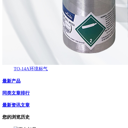
TO-14A环境标气
最新产品
同类文章排行
最新资讯文章
您的浏览历史