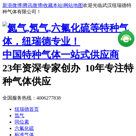
新浪微博
|
腾讯微博
|
收藏本站
|
网站地图
欢迎光临武汉纽瑞德特
种气体有限公司！
中国特种气体一站式供应商
23年资深专家创办 10年专注特
种气体供应
全国服务热线：
4006277838
纽瑞德首页
氙气
同位素
六氟化硫
标准气体