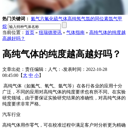
热门关键词：
氦气
六氟化硫气体
高纯氖气
氙的同位素
氙气
甲
烷
当前位置：
首页
»
纽瑞德资讯
»
气体指南
»
高纯气体的纯度越
高越好吗？
高纯气体的纯度越高越好吗？
文章出处：
责任编辑：
人气：
-
发表时间：2022-10-28
08:45:00【
大
中
小
】
高纯气体（如氮气、氧气、
氩气
等）在各行各业的应用十分
广泛，不同的应用对高纯气体的纯度要求也有所不同。在实验
研究领域，由于要保证实验研究结果的准确性，对
高纯
气体的
纯度要求非常严格。
汽车行业
高纯气体用作零气，可在校准过程中满足客户对分析更为精确