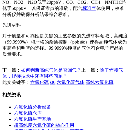
NO、NO2、N2O低于20ppbV，CO、CO2、CH4、NMTHC均
低于50ppbV，以保证零点的准确，配合
标准气
体使用，校准
分析仪并确保分析结果符合标准。
先进材料
对于质量和可靠性是关键的工艺参数的先进材料领域，高纯度
（99.9999%）和严格的杂质控制（ppb 级）使得高纯气体成为
更简单和明智的选择。99.9999%纯度的气体符合电子产品的
质量要求。
下一篇：
如何判断高纯气体是否漏气？
上一篇：
除了焊接气
体，焊接技术中还有哪些问题？
此文关键字：
六氟化硫
sf6
六氟化硫气体
高纯六氟化硫
相关资讯
六氟化硫分析设备
六氟化硫仓库
六氟化硫生产基地
超高纯度六氟化硫的核心作用