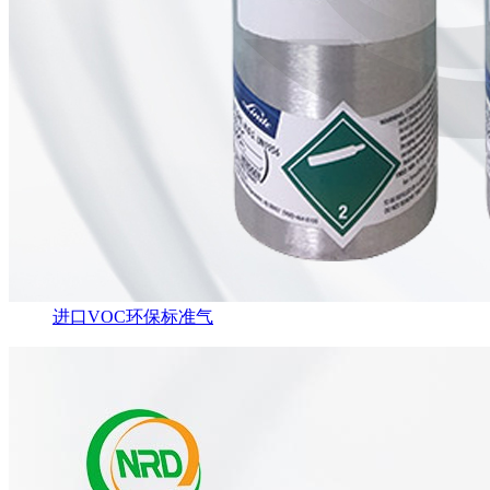
进口VOC环保标准气