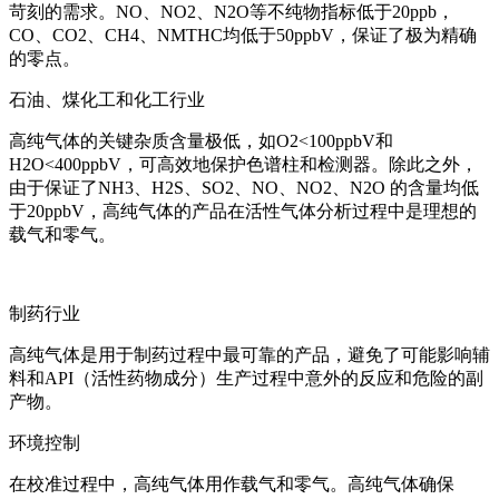
苛刻的需求。NO、NO2、N2O等不纯物指标低于20ppb，
CO、CO2、CH4、NMTHC均低于50ppbV，保证了极为精确
的零点。
石油、煤化工和化工行业
高纯气体的关键杂质含量极低，如O2<100ppbV和
H2O<400ppbV，可高效地保护色谱柱和检测器。除此之外，
由于保证了NH3、H2S、SO2、NO、NO2、N2O 的含量均低
于20ppbV，高纯气体的产品在活性气体分析过程中是理想的
载气和零气。
制药行业
高纯气体是用于制药过程中最可靠的产品，避免了可能影响辅
料和API（活性药物成分）生产过程中意外的反应和危险的副
产物。
环境控制
在校准过程中，高纯气体用作载气和零气。高纯气体确保