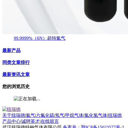
99.9999%（6N）超纯氮气
最新产品
同类文章排行
最新资讯文章
您的浏览历史
关于纽瑞德
|
氦气
|
六氟化硫
|
氖气
|
甲烷气体
|
氯化氢气体
|
纽瑞德
产品中心
|
诚聘英才
|
在线留言
武汉纽瑞德特种气体有限公司
备案号：鄂ICP备15023577号-2