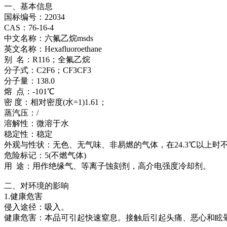
一、基本信息
国标编号：22034
CAS：76-16-4
中文名称：六氟乙烷msds
英文名称：Hexafluoroethane
别 名：R116；全氟乙烷
分子式：C2F6；CF3CF3
分子量：138.0
熔 点：-101℃
密 度：相对密度(水=1)1.61；
蒸汽压：/
溶解性：微溶于水
稳定性：稳定
外观与性状：无色、无气味、非易燃的气体，在24.3℃以上
危险标记：5(不燃气体)
用 途：用作绝缘气、等离子蚀刻剂，高介电强度冷却剂。
二、对环境的影响
1.健康危害
侵入途径：吸入。
健康危害：本品可引起快速窒息。接触后引起头痛、恶心和眩