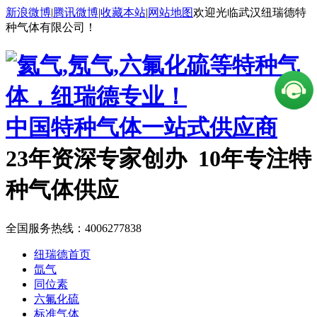
新浪微博
|
腾讯微博
|
收藏本站
|
网站地图
欢迎光临武汉纽瑞德特
种气体有限公司！
中国特种气体一站式供应商
23年资深专家创办 10年专注特
种气体供应
全国服务热线：
4006277838
纽瑞德首页
氙气
同位素
六氟化硫
标准气体