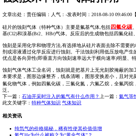
文章出处：
责任编辑：
人气：
-
发表时间：2018-08-10 09:46:00
四氟化碳
硅片的蚀刻气体（特种气体）主要是氟基气体,包括
基(Cl2)和溴基(Br2、HBr)气体。反应后的生成物包括四氟化硅
蚀刻是采用化学和物理方法,有选择地从硅片表面去除不需要
剂或溶液通过化学反应进行蚀刻。干法蚀刻利用低压放电产生
优点是各向异性(即垂直方向蚀刻速率远大于横向速率)明显
蚀刻气体气体工业名词，蚀刻就是把基片上无光刻胶掩蔽的加
本要求是，图形边缘整齐，线条清晰，图形变换差小，且对光
氟化物气体，例如四氟化碳，三氟化氮，六氟乙烷，全氟丙烷
泛。
下一篇：
石油开采时注入的氮气有什么作用？
上一篇：
氦气等
此文关键字：
特种气体知识
气体知识
相关资讯
纯氘气的价格揭秘，稀有性使其价值倍增
氦气He为什么被称之为“黄金气体”？