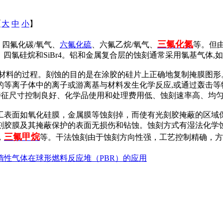
【
大
中
小
】
三氟化氮
、四氟化碳/氧气、
六氟化硫
、六氟乙烷/氧气、
等。但
、四氯硅烷和SiBr4。铝和金属复合层的蚀刻通常采用氯基气体,如CCl
的材料的过程。刻蚀的目的是在涂胶的硅片上正确地复制掩膜图形
的等离子体中的离子或游离基与材料发生化学反应,或通过轰击等
、特征尺寸控制良好、化学品使用和处理费用低、蚀刻速率高、均
工表面如氧化硅膜，金属膜等蚀刻掉，而使有光刻胶掩蔽的区域
刻胶膜及其掩蔽保护的表面无损伤和钻蚀。蚀刻方式有湿法化学
三氟甲烷
，
等。干法蚀刻由于蚀刻方向性强，工艺控制精确，方
惰性气体在球形燃料反应堆（PBR）的应用