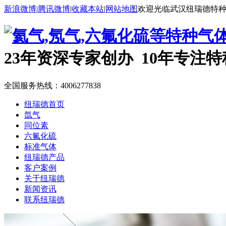
新浪微博
|
腾讯微博
|
收藏本站
|
网站地图
欢迎光临武汉纽瑞德特
23年资深专家创办 10年专注
全国服务热线：
4006277838
纽瑞德首页
氙气
同位素
六氟化硫
标准气体
纽瑞德产品
客户案例
关于纽瑞德
新闻资讯
联系纽瑞德