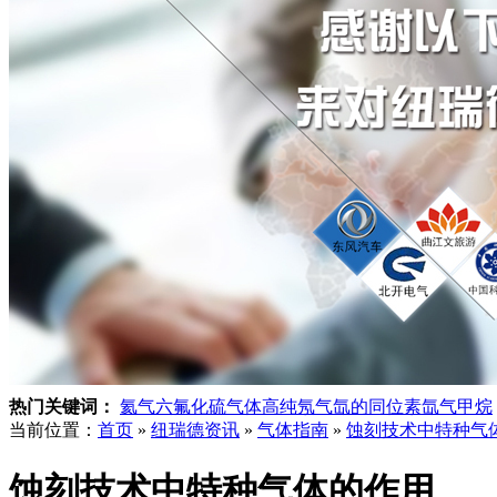
热门关键词：
氦气
六氟化硫气体
高纯氖气
氙的同位素
氙气
甲烷
当前位置：
首页
»
纽瑞德资讯
»
气体指南
»
蚀刻技术中特种气
蚀刻技术中特种气体的作用