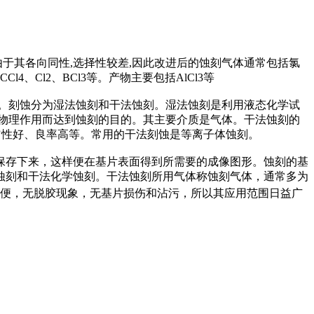
由于其各向同性,选择性较差,因此改进后的蚀刻气体通常包括氯
4、Cl2、BCl3等。产物主要包括AlCl3等
。刻蚀分为湿法蚀刻和干法蚀刻。湿法蚀刻是利用液态化学试
物理作用而达到蚀刻的目的。其主要介质是气体。干法蚀刻的
匀性好、良率高等。常用的干法刻蚀是等离子体蚀刻。
保存下来，这样便在基片表面得到所需要的成像图形。蚀刻的基
蚀刻和干法化学蚀刻。干法蚀刻所用气体称蚀刻气体，通常多为
便，无脱胶现象，无基片损伤和沾污，所以其应用范围日益广