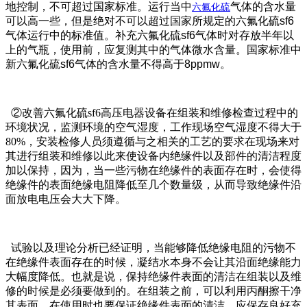
地控制，不可超过国家标准。运行当中
气体的含水量
六氟化硫
可以高一些，但是绝对不可以超过国家所规定的六氟化硫sf6
气体运行中的标准值。补充六氟化硫sf6气体时对存放半年以
上的气瓶，使用前，应复测其中的气体微水含量。国家标准中
新六氟化硫sf6气体的含水量不得高于8ppmw。
②改善六氟化硫sf6高压电器设备在组装和维修检查过程中的
环境状况，监测环境的空气湿度，工作现场空气湿度不得大于
80%，安装检修人员须遵循与之相关的工艺的要求在现场来对
其进行组装和维修以此来使设备内绝缘件以及部件的清洁程度
加以保持，因为，当一些污物在绝缘件的表面存在时，会使得
绝缘件的表面绝缘电阻降低至几个数量级，从而导致绝缘件沿
面放电电压会大大下降。
试验以及理论分析已经证明，当能够降低绝缘电阻的污物不
在绝缘件表面存在的时候，凝结水本身不会让其沿面绝缘能力
大幅度降低。也就是说，保持绝缘件表面的清洁在组装以及维
修的时候是必须要做到的。在组装之前，可以利用丙酮擦干净
其表面，在使用时也要保证绝缘件表面的清洁。应保存良好充