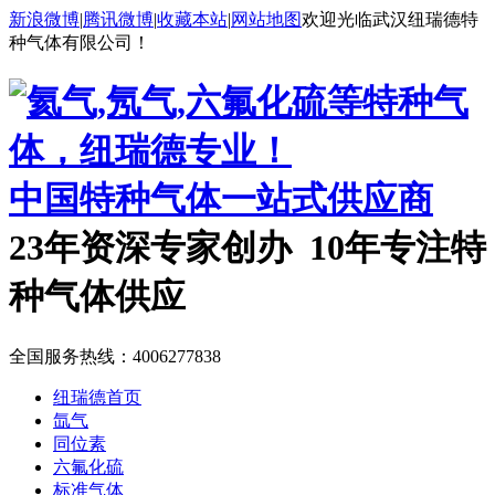
新浪微博
|
腾讯微博
|
收藏本站
|
网站地图
欢迎光临武汉纽瑞德特
种气体有限公司！
中国特种气体一站式供应商
23年资深专家创办 10年专注特
种气体供应
全国服务热线：
4006277838
纽瑞德首页
氙气
同位素
六氟化硫
标准气体