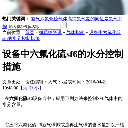
热门关键词：
氦气
六氟化硫气体
高纯氖气
氙的同位素
氙气
甲
烷
当前位置：
首页
»
纽瑞德资讯
»
气体指南
»
设备中六氟化硫
sf6的水分控制措施
设备中六氟化硫sf6的水分控制
措施
文章出处：
责任编辑：
人气：
-
发表时间：2016-04-21
10:48:00【
大
中
小
】
在
六氟化硫sf6
设备当中，应用下列办法来控制SF6气体中的
水分含量。
①应将六氟化硫sf6新气体抑或是再生气体的含水量加以严格