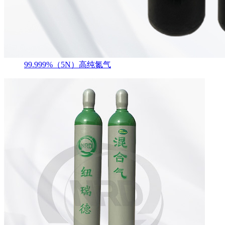
99.999%（5N）高纯氮气