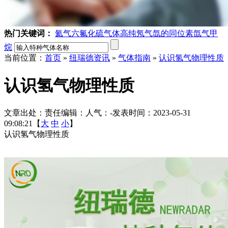
热门关键词：
氦气
六氟化硫气体
高纯氖气
氙的同位素
氙气
甲
烷
当前位置：
首页
»
纽瑞德资讯
»
气体指南
»
认识氢气物理性质
认识氢气物理性质
文章出处：
责任编辑：
人气：
-
发表时间：2023-05-31
09:08:21【
大
中
小
】
认识氢气物理性质