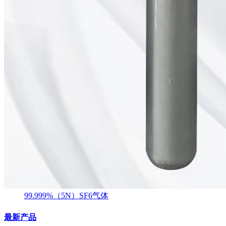
99.999%（5N）SF6气体
最新产品