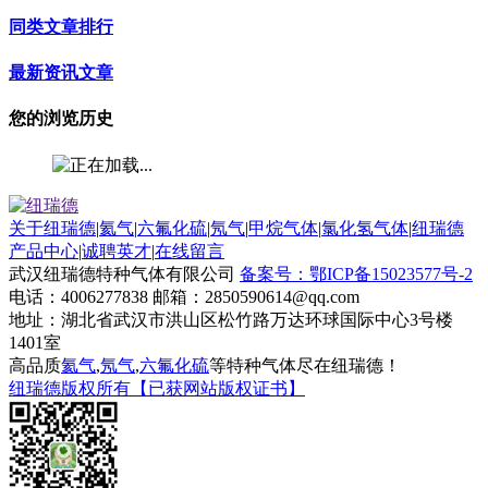
同类文章排行
最新资讯文章
您的浏览历史
关于纽瑞德
|
氦气
|
六氟化硫
|
氖气
|
甲烷气体
|
氯化氢气体
|
纽瑞德
产品中心
|
诚聘英才
|
在线留言
武汉纽瑞德特种气体有限公司
备案号：鄂ICP备15023577号-2
电话：4006277838 邮箱：2850590614@qq.com
地址：湖北省武汉市洪山区松竹路万达环球国际中心3号楼
1401室
高品质
氦气
,
氖气
,
六氟化硫
等特种气体尽在纽瑞德！
纽瑞德版权所有【已获网站版权证书】