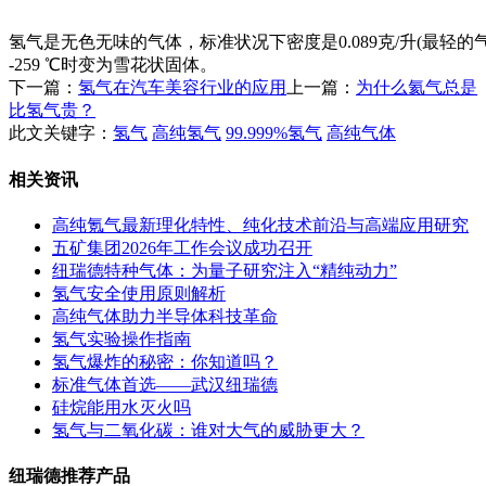
氢气是无色无味的气体，标准状况下密度是0.089克/升(最轻的气体
-259 ℃时变为雪花状固体。
下一篇：
氢气在汽车美容行业的应用
上一篇：
为什么氦气总是
比氢气贵？
此文关键字：
氢气
高纯氢气
99.999%氢气
高纯气体
相关资讯
高纯氪气最新理化特性、纯化技术前沿与高端应用研究
五矿集团2026年工作会议成功召开
纽瑞德特种气体：为量子研究注入“精纯动力”
氢气安全使用原则解析
高纯气体助力半导体科技革命
氢气实验操作指南
氢气爆炸的秘密：你知道吗？
标准气体首选——武汉纽瑞德
硅烷能用水灭火吗
氢气与二氧化碳：谁对大气的威胁更大？
纽瑞德推荐产品