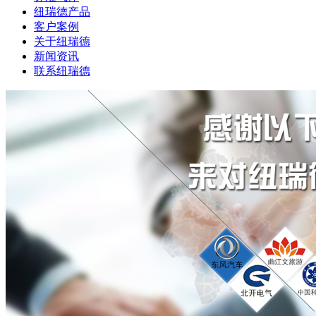
纽瑞德产品
客户案例
关于纽瑞德
新闻资讯
联系纽瑞德