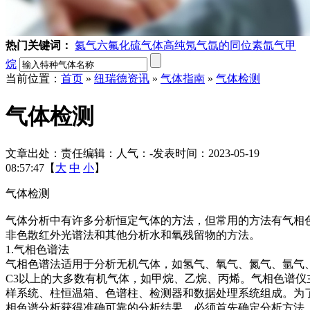
热门关键词：
氦气
六氟化硫气体
高纯氖气
氙的同位素
氙气
甲
烷
当前位置：
首页
»
纽瑞德资讯
»
气体指南
»
气体检测
气体检测
文章出处：
责任编辑：
人气：
-
发表时间：2023-05-19
08:57:47【
大
中
小
】
气体检测
气体分析中有许多分析恒定气体的方法，但常用的方法有气相
非色散红外光谱法和其他分析水和氧残留物的方法。
1.气相色谱法
气相色谱法适用于分析无机气体，如氢气、氧气、氮气、氩气
C3以上的大多数有机气体，如甲烷、乙烷、丙烯。气相色谱仪
样系统、柱恒温箱、色谱柱、检测器和数据处理系统组成。为
相色谱分析获得准确可靠的分析结果，必须首先确定分析方法