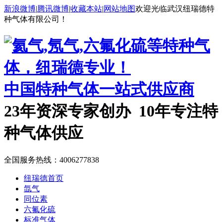
新浪微博
|
腾讯微博
|
收藏本站
|
网站地图
欢迎光临武汉纽瑞德特
种气体有限公司！
中国特种气体一站式供应商
23年资深专家创办 10年专注特
种气体供应
全国服务热线：
4006277838
纽瑞德首页
氙气
同位素
六氟化硫
标准气体