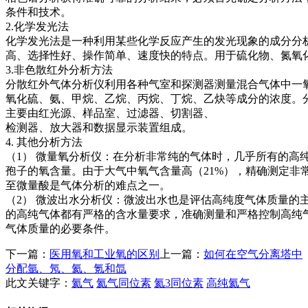
条件和技术。
2.化学发光法
化学发光法是一种利用某些化学反应产生的发光现象的成分分
高、选择性好、操作简单、速度快的特点。用于硫化物、氮氧
3.非色散红外分析方法
分散红外气体分析仪利用各种气室和探测器测量混合气体中一
氧化硫、氨、甲烷、乙烷、丙烷、丁烷、乙炔等成分的浓度。
主要由红光源、样品室、过滤器、切割器、
检测器、放大器和数据显示装置组成。
4. 其他分析方法
（1） 微量氧分析仪：在分析非常纯的气体时，几乎所有的高
孢子的氧含量。由于大气中氧气含量高（21%），精确测定非
至微量酸是气体分析的难点之一。
（2） 微波出水分析仪：微波出水也是评估高纯度气体质量的
的高纯气体都有严格的含水量要求，准确测量和严格控制高纯
气体质量的必要条件。
下一篇：
医用氧和工业氧的区别
上一篇：
如何在空气分离塔中
分配氩、氖、氦、氪和氙
此文关键字：
氦气
氦气同位素
氦3同位素
高纯氦气