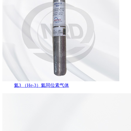
氦3 （He-3）氦同位素气体