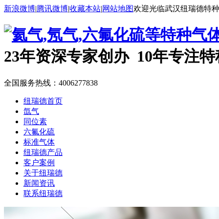
新浪微博
|
腾讯微博
|
收藏本站
|
网站地图
欢迎光临武汉纽瑞德特
23年资深专家创办 10年专注
全国服务热线：
4006277838
纽瑞德首页
氙气
同位素
六氟化硫
标准气体
纽瑞德产品
客户案例
关于纽瑞德
新闻资讯
联系纽瑞德