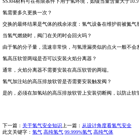
SS304材料可在有限条件下用于氢环境，如镍当量含量大于10.5
氢需要多久更换一次？
交换的最终结果是气体的残余浓度：氢气设备在维护前被氮气替
当氢气燃烧时，阀门在关闭时会回火吗？
由于氢的分子量，流速非常快，与氢泄漏类似的点火一般不会
氢高压软管两端是否可以安装火焰分离器？
通常，火焰分离器不需要安装在高压软管的两端。
氢气加注站的高压排放软管是否需要安装触发阀？
是的，必须在加氢站的高压排放软管上安装切断阀，以防止软
下一篇：
关于氢气安全知识
上一篇：
从设计角度看氢气安全
此文关键字：
氢气
高纯氢气
99.999%氢气
高纯气体