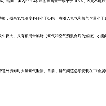
%。然而，国内SS304材料的镍当量一般小于10.5%，因此不建
换，残余氢气浓度必须小于0.4%；在引入氢气和氧气含量小于
发生反火。只有预混合燃烧（氢气和空气预混合后的燃烧）才能
管意外拆卸时大量氢气泄漏。目前，排气阀还必须安装在TT金属