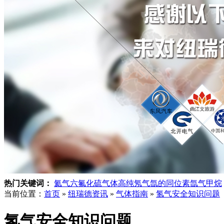
热门关键词：
氦气
六氟化硫气体
高纯氖气
氙的同位素
氙气
甲烷
当前位置：
首页
»
纽瑞德资讯
»
气体指南
»
氢气安全知识问题
氢气安全知识问题