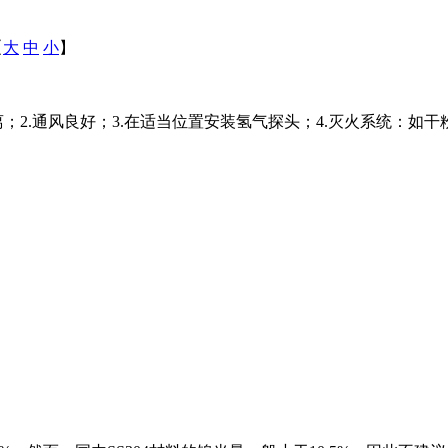
【
大
中
小
】
；2.通风良好；3.在适当位置安装氢气探头；4.灭火系统：如干