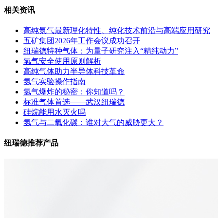
相关资讯
高纯氪气最新理化特性、纯化技术前沿与高端应用研究
五矿集团2026年工作会议成功召开
纽瑞德特种气体：为量子研究注入“精纯动力”
氢气安全使用原则解析
高纯气体助力半导体科技革命
氢气实验操作指南
氢气爆炸的秘密：你知道吗？
标准气体首选——武汉纽瑞德
硅烷能用水灭火吗
氢气与二氧化碳：谁对大气的威胁更大？
纽瑞德推荐产品