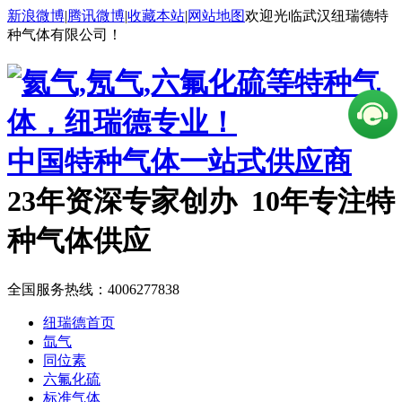
新浪微博
|
腾讯微博
|
收藏本站
|
网站地图
欢迎光临武汉纽瑞德特
种气体有限公司！
中国特种气体一站式供应商
23年资深专家创办 10年专注特
种气体供应
全国服务热线：
4006277838
纽瑞德首页
氙气
同位素
六氟化硫
标准气体