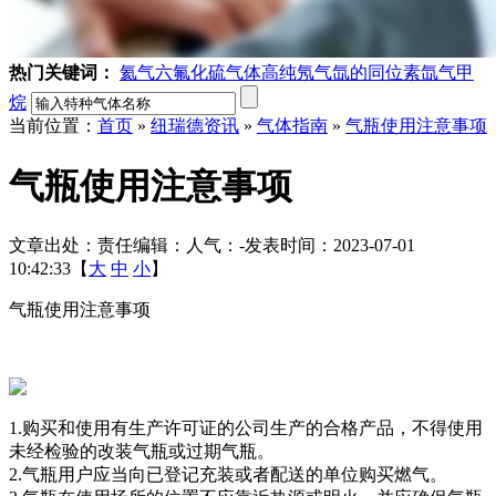
热门关键词：
氦气
六氟化硫气体
高纯氖气
氙的同位素
氙气
甲
烷
当前位置：
首页
»
纽瑞德资讯
»
气体指南
»
气瓶使用注意事项
气瓶使用注意事项
文章出处：
责任编辑：
人气：
-
发表时间：2023-07-01
10:42:33【
大
中
小
】
气瓶使用注意事项
1.购买和使用有生产许可证的公司生产的合格产品，不得使用
未经检验的改装气瓶或过期气瓶。
2.气瓶用户应当向已登记充装或者配送的单位购买燃气。