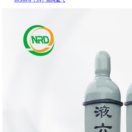
99.999%（5N）高纯氮气