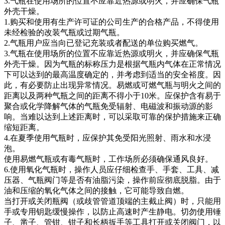
3.气瓶在使用场所的位置不应靠近热源或明火，并应确保气瓶
外壳干燥。
1.购买和使用有生产许可证的公司生产的合格产品，不得使用
未经检验的改装气瓶或过期气瓶。
2.气瓶用户应当向已登记充装或者配送的单位购买燃气。
3.气瓶在使用场所的位置不应靠近热源或明火，并应确保气瓶
外壳干燥。因为气瓶的标称压力是根据气瓶内气体在正常情况
下可以达到的最高温度确定的，并考虑到适当的安全裕度。因
此，有必要防止出现异常情况。易燃或可燃气瓶与明火之间的
距离以及两种气瓶之间的距离不得小于10米。应保护含有易于
聚合或化学降解气体的气瓶免受辐射、电磁波和振动源的影
响。当难以达到上述距离时，可以采取可靠的保护措施来正确
缩短距离。
4.在夏季使用气瓶时，应保护其免受阳光照射、雨水和水浸
泡。
使用易燃气瓶或有毒气瓶时，工作场所必须确保通风良好。
6.使用氧化气瓶时，操作人员应仔细检查手、手套、工具、减
压器、气瓶阀门等是否有油脂污染，操作前应彻底脱脂。由于
油和压缩的氧化气体之间的接触，它可能导致自燃。
当打开或关闭瓶阀（或歧管管道顶端的主截止阀）时，只能用
手或专用钥匙缓慢操作，以防止高速时产生静电。切勿使用锤
子、凿子、管钳、钳子和长柄扳手等工具打开或关闭阀门，以