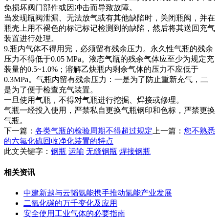
免损坏阀门部件或因冲击而导致故障。
当发现瓶阀泄漏、无法放气或有其他缺陷时，关闭瓶阀，并在
瓶壳上用不褪色的标记标记检测到的缺陷，然后将其送回充气
装置进行处理。
9.瓶内气体不得用完，必须留有残余压力。永久性气瓶的残余
压力不得低于0.05 MPa。液态气瓶的残余气体应至少为规定充
装量的0.5~1.0%；溶解乙炔瓶内剩余气体的压力不应低于
0.3MPa。气瓶内留有残余压力：一是为了防止重新充气，二
是为了便于检查充气装置。
一旦使用气瓶，不得对气瓶进行挖掘、焊接或修理。
气瓶一经投入使用，严禁私自更换气瓶钢印和色标，严禁更换
气瓶。
下一篇：
各类气瓶的检验周期不得超过规定
上一篇：
您不熟悉
的六氟化硫回收净化装置的特点
此文关键字：
钢瓶
运输
无缝钢瓶
焊接钢瓶
相关资讯
中建新越与云韬氨能携手推动氢能产业发展
二氧化碳的万千变化及应用
安全使用工业气体的必要指南