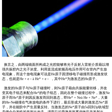
换言之，由两端镜面所构成之光腔能够将光子反射入雷射介质藉以增
强共振腔内之光子浓度。利用直流或射频高电压作用可在管内产生放
电现象，而这个放电现象可说是
He
原子因漂移电子碰撞而形成激发状
态，也就是
He + e
－
à He* + e
－ ，其中
He*
为激发态的
He
原子。
激发的
He
原子与
Ne
原子碰撞时，则
Ne
原子藉由共振能量转移，并改
变其电子组态来配合
He*
的电子组态，因此在整个碰撞过程中，激发
Ne
原子而
He*
原子则因反激发而回到基态，即
He* + Neà He + Ne*
，大量
的
He-Ne
碰撞在气体放电的条件下进行，最后形成大量的激发态
Ne*
原
子，并在能阶中产生居量反转。当激发态的
Ne*
原子由
5s
回到
3p
轨域型
态便会自发性的发射出光子，进而引起受激发射累崩效应并发射出