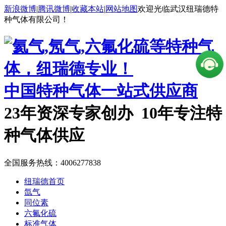
新浪微博
|
腾讯微博
|
收藏本站
|
网站地图
欢迎光临武汉纽瑞德特
种气体有限公司！
中国特种气体一站式供应商
23年资深专家创办 10年专注特
种气体供应
全国服务热线：
4006277838
纽瑞德首页
氙气
同位素
六氟化硫
标准气体