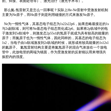
割、焊接、表面处理
等）、
激光治疗
（激光手术等）。
那么氦
-
氖雷射又是怎么一回事呢？实际上
He-Ne
雷射中受激发射机制
主要为
Ne
原子，而
He
原子则是利用碰撞的方式来激发
Ne
原子。
Ne
为一惰性气体，其基态电子组态为
1s22s22p6
，如果忽略最接近的
1s
与
2s
副轨域，则可将
Ne
基态电子组态简化成
2p6
。如果将
2p
轨域中的电
子激发到
5s
轨域中，则激发态
2p55s1
的氖原子就成为具有较高的能量的
原子；而氦原子也为一惰性气体，因此同样的，其基态的电子组态为
1s2
，当电子由
1s
轨域激发到
2s
轨域的时候，就形成有较高能量的
1s12s1
的氦原子。 氦氖雷射结构主要是将氦氖原子的混合气体放在一个放电
管中，此放电管的两端为镜面，作为受激发射的反射镜以用来增强共
振腔内的强度。