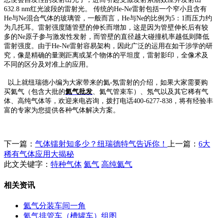
632.8 nm
红光波段的雷射光。 传统的
He-Ne
雷射包括一个窄小且含有
He
与
Ne
混合气体的玻璃管，一般而言，
He
与
Ne
的比例为
5
：
1
而压力约
为几托耳。雷射强度随管壁的伸长而增加，这是因为管壁伸长后有较
多的
Ne
原子参与激发性发射，而管壁的直径越大碰撞机率越低则降低
雷射强度。由于
He-Ne
雷射容易架构，因此广泛的运用在如干涉学的研
究，像是精确的量测距离或某个物体的平坦度，雷射影印，全像术及
不同的区分及对准上的应用。
以上就纽瑞德小编为大家带来的氦
-
氖雷射的介绍，如果大家需要购
买氦气（包含大批的
氦气批发
、氦气管束车）、氖气以及其它稀有气
体、高纯气体等，欢迎来电咨询，拨打电话
400-6277-838
，将有经验丰
富的专家为您提供各种气体解决方案。
下一篇：
气体镭射知多少？纽瑞德特气告诉你！
上一篇：
6大
稀有气体应用大揭秘
此文关键字：
特种气体
氦气
高纯氦气
相关资讯
氦气分装车间一角
氦气排管车（槽罐车）组图