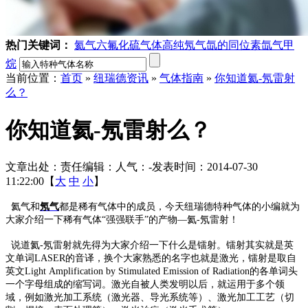
热门关键词：
氦气
六氟化硫气体
高纯氖气
氙的同位素
氙气
甲
烷
当前位置：
首页
»
纽瑞德资讯
»
气体指南
»
你知道氦-氖雷射
么？
你知道氦-氖雷射么？
文章出处：
责任编辑：
人气：
-
发表时间：2014-07-30
11:22:00【
大
中
小
】
氦气和
氖气
都是稀有气体中的成员，今天纽瑞德特种气体的小编就为
大家介绍一下稀有气体“强强联手”的产物—氦
-
氖雷射！
说道氦
-
氖雷射就先得为大家介绍一下什么是镭射。镭射其实就是英
文单词
LASER
的音译
，换个大家熟悉的名字也就是激光，镭射
是取自
英文
Light Amplification by Stimulated Emission of Radiation
的各单词头
一个字母组成的缩写词。
激光自被人类发明以后，就运用于多个领
域，例如
激光加工系统
（
激光器、导光系统
等）、
激光加工工艺
（
切