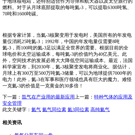
于地球核电站，还特别适合作为导弹和航天器以及太空旅行的
燃料。对于从月球底部提取的每吨氦-3，可以提取6300吨氢、
70吨和1600吨碳。
根据专家计算，当氦-3核聚变用于发电时，美国所有的年发电
量仅消耗25吨氦-3；1992年，中国的年发电量仅需要8吨
氦-3，而100吨的氦-3足以满足全世界的需要。根据目前的全
球电价和太空运输成本，每吨氦-3的价值约为40亿美元。此
外，空间技术的发展必将大大降低空间运输成本。最近，法国
科学家宣布，到2030年，氦-3核聚变发电将商业化。据估计，
月球上有300万至500万吨氦-3储量，可以为地球提供7000年的
电力！此外，氦-3在军事和医疗领域也具有巨大的魔力。难怪
一克氦-3的价值是一克黄金的30多倍！
下一篇：
氙气在产业用的最新应用
上一篇：
特种气体的应用及
安全管理
此文关键字：
氦气
氦气同位素
氦3同位素
高纯氦气
相关资讯