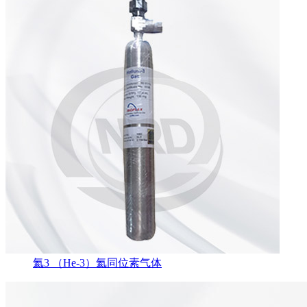
氦3 （He-3）氦同位素气体