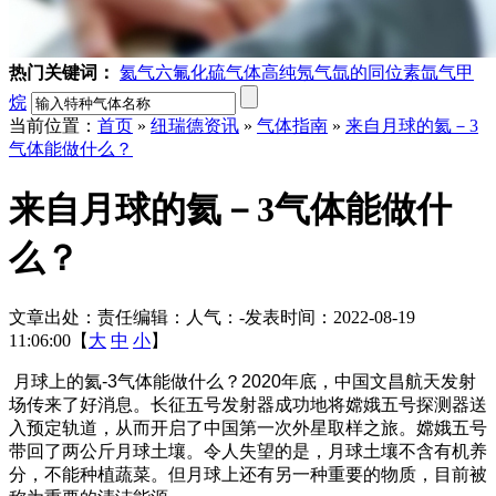
热门关键词：
氦气
六氟化硫气体
高纯氖气
氙的同位素
氙气
甲
烷
当前位置：
首页
»
纽瑞德资讯
»
气体指南
»
来自月球的氦－3
气体能做什么？
来自月球的氦－3气体能做什
么？
文章出处：
责任编辑：
人气：
-
发表时间：2022-08-19
11:06:00【
大
中
小
】
月球上的氦-3气体能做什么？2020年底，中国文昌航天发射
场传来了好消息。长征五号发射器成功地将嫦娥五号探测器送
入预定轨道，从而开启了中国第一次外星取样之旅。嫦娥五号
带回了两公斤月球土壤。令人失望的是，月球土壤不含有机养
分，不能种植蔬菜。但月球上还有另一种重要的物质，目前被