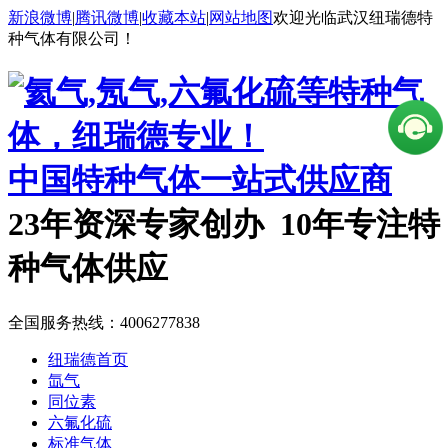
新浪微博
|
腾讯微博
|
收藏本站
|
网站地图
欢迎光临武汉纽瑞德特
种气体有限公司！
中国特种气体一站式供应商
23年资深专家创办 10年专注特
种气体供应
全国服务热线：
4006277838
纽瑞德首页
氙气
同位素
六氟化硫
标准气体