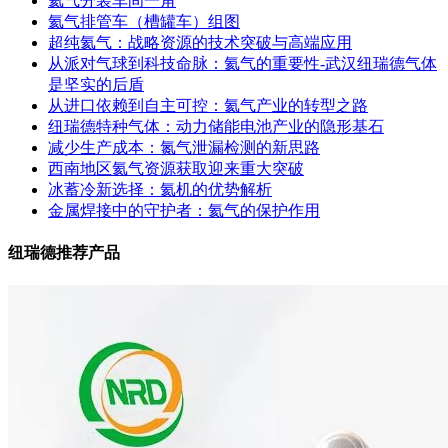
氦气分装车间一角
氦气排管车（槽罐车）组图
超纯氦气：战略资源的技术突破与高端应用
从派对气球到科技命脉：氦气的重要性-武汉纽瑞德气体
是坚实的后盾
从进口依赖到自主可控：氦气产业的转型之路
纽瑞德特种气体：动力储能电池产业的隐形基石
减少生产成本：氮气泄漏检测的新思路
西南地区氦气资源获取迎来重大突破
冰蓄冷新选择：氦机的优势解析
金属焊接中的守护者：氦气的保护作用
纽瑞德推荐产品