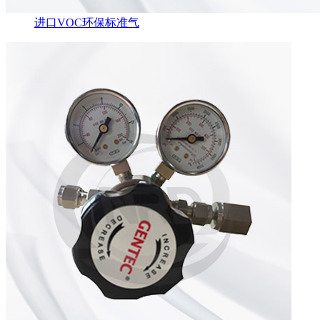
进口VOC环保标准气