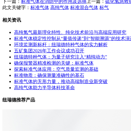
下一篇：
标准气体在消防中的作用及选择
上一篇：
硫化氢急救
此文关键字：
标准气体
高纯气体
标准混合气体
标气
相关资讯
高纯氪气最新理化特性、纯化技术前沿与高端应用研究
标准气体稳定性控制从“量值传递”到“智能溯源”的技术演
环境监测新标杆：纽瑞德特种气体的实力解析
五矿集团2026年工作会议成功召开
纽瑞德特种气体：为量子研究注入“精纯动力”
确保报警器精准检测的关键：标准气体
探索标准气体应用：空气质量监测的基础
标准物质：确保测量准确性的基石
标准气体的无形力量，推动高端制造业新突破
高纯气体助力半导体科技革命
纽瑞德推荐产品