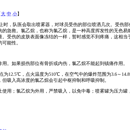
【
大
中
小
】
上时，队医会取出喷雾器，对球员受伤的部位喷洒几次。受伤部
的急救。氯乙烷，也称为氯乙烷，是一种高度挥发性的无色易燃
量。受伤的皮肤表面像冻结的一样，暂时感觉不到疼痛，这相当
的可能性。
作用。如果损伤部位有骨折或内伤，氯乙烷不能起到镇痛作用。
，沸点为12.5℃，点火温度为510℃，在空气中的爆炸范围为3.6～
，但吸入高浓度的氯乙烷会引起中枢抑制和呼吸抑制。
止使用；氯乙烷为外用，严禁吸入，以免中毒；喷雾罐为压力罐