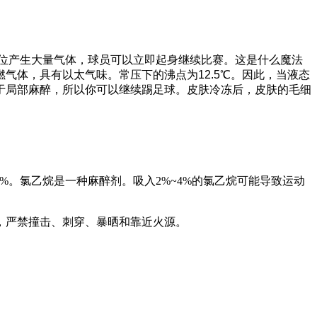
位产生大量气体，球员可以立即起身继续比赛。这是什么魔法
气体，具有以太气味。常压下的沸点为12.5℃。因此，当液态
于局部麻醉，所以你可以继续踢足球。皮肤冷冻后，皮肤的毛细
14.8%。氯乙烷是一种麻醉剂。吸入2%~4%的氯乙烷可能导致运动
，严禁撞击、刺穿、暴晒和靠近火源。