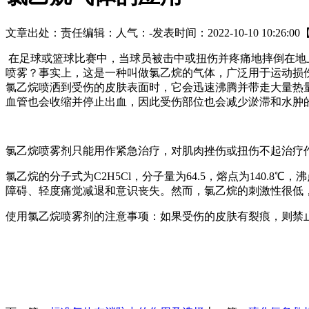
文章出处：
责任编辑：
人气：
-
发表时间：2022-10-10 10:26:00
在足球或篮球比赛中，当球员被击中或扭伤并疼痛地摔倒在地
喷雾？事实上，这是一种叫做氯乙烷的气体，广泛用于运动损伤
氯乙烷喷洒到受伤的皮肤表面时，它会迅速沸腾并带走大量热
血管也会收缩并停止出血，因此受伤部位也会减少淤滞和水肿
氯乙烷喷雾剂只能用作紧急治疗，对肌肉挫伤或扭伤不起治疗
氯乙烷的分子式为C2H5Cl，分子量为64.5，熔点为140.8℃
障碍、轻度痛觉减退和意识丧失。然而，氯乙烷的刺激性很低
使用氯乙烷喷雾剂的注意事项：如果受伤的皮肤有裂痕，则禁