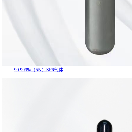
99.999%（5N）SF6气体