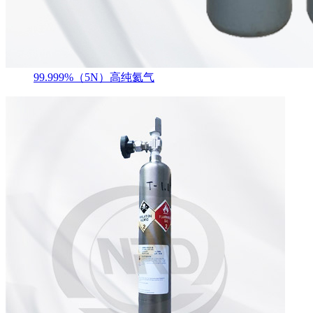
99.999%（5N）高纯氦气