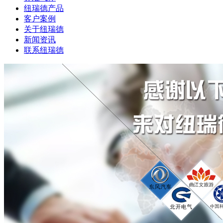
纽瑞德产品
客户案例
关于纽瑞德
新闻资讯
联系纽瑞德