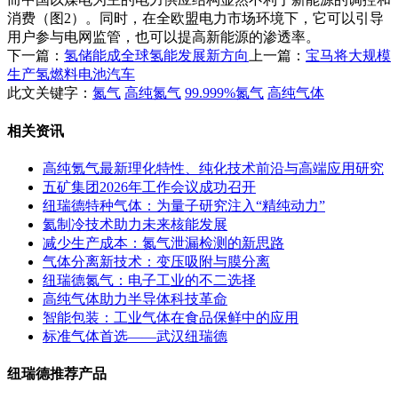
消费（图2）。同时，在全欧盟电力市场环境下，它可以引导
用户参与电网监管，也可以提高新能源的渗透率。
下一篇：
氢储能成全球氢能发展新方向
上一篇：
宝马将大规模
生产氢燃料电池汽车
此文关键字：
氮气
高纯氮气
99.999%氮气
高纯气体
相关资讯
高纯氪气最新理化特性、纯化技术前沿与高端应用研究
五矿集团2026年工作会议成功召开
纽瑞德特种气体：为量子研究注入“精纯动力”
氦制冷技术助力未来核能发展
减少生产成本：氮气泄漏检测的新思路
气体分离新技术：变压吸附与膜分离
纽瑞德氮气：电子工业的不二选择
高纯气体助力半导体科技革命
智能包装：工业气体在食品保鲜中的应用
标准气体首选——武汉纽瑞德
纽瑞德推荐产品