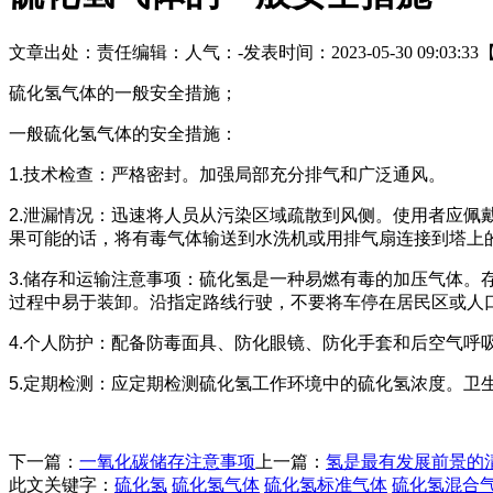
文章出处：
责任编辑：
人气：
-
发表时间：2023-05-30 09:03:33
硫化氢气体的一般安全措施；
一般硫化氢气体的安全措施：
1.技术检查：严格密封。加强局部充分排气和广泛通风。
2.泄漏情况：迅速将人员从污染区域疏散到风侧。使用者应
果可能的话，将有毒气体输送到水洗机或用排气扇连接到塔上
3.储存和运输注意事项：硫化氢是一种易燃有毒的加压气体。
过程中易于装卸。沿指定路线行驶，不要将车停在居民区或人
4.个人防护：配备防毒面具、防化眼镜、防化手套和后空气呼
5.定期检测：应定期检测硫化氢工作环境中的硫化氢浓度。卫生标准
下一篇：
一氧化碳储存注意事项
上一篇：
氢是最有发展前景的
此文关键字：
硫化氢
硫化氢气体
硫化氢标准气体
硫化氢混合