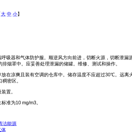
【
大
中
小
】
佩戴呼吸器和气体防护服。顺逆风方向前进，切断火源，切断泄漏
的排烟罩中。应妥善处理泄漏的储罐。维修、测试和操作。
存放在凉爽且装有空调的仓库中。储存温度不应超过30℃。远
口稠密区。
吸装置。
为10 mg/m3。
清洁能源
气体