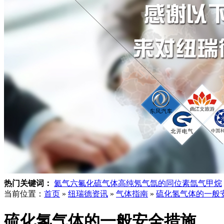
热门关键词：
氦气
六氟化硫气体
高纯氖气
氙的同位素
氙气
甲烷
当前位置：
首页
»
纽瑞德资讯
»
气体指南
»
硫化氢气体的一般
硫化氢气体的一般安全措施