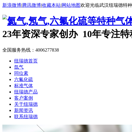
新浪微博
|
腾讯微博
|
收藏本站
|
网站地图
欢迎光临武汉纽瑞德特
23年资深专家创办 10年专注
全国服务热线：
4006277838
纽瑞德首页
氙气
同位素
六氟化硫
标准气体
纽瑞德产品
客户案例
关于纽瑞德
新闻资讯
联系纽瑞德