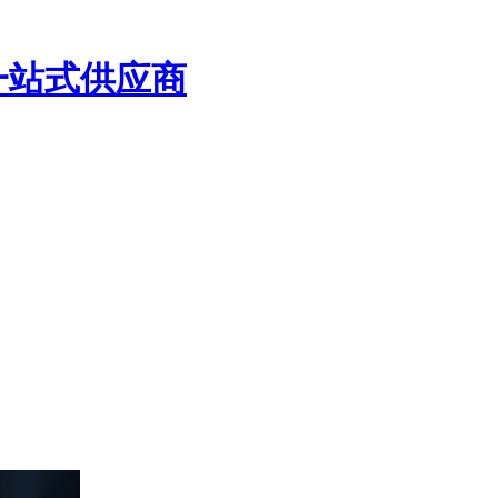
一站式供应商