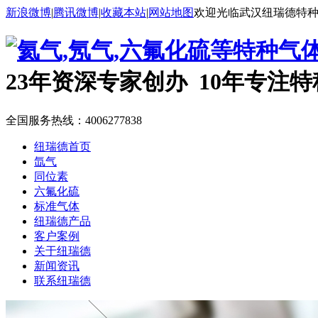
新浪微博
|
腾讯微博
|
收藏本站
|
网站地图
欢迎光临武汉纽瑞德特
23年资深专家创办 10年专注
全国服务热线：
4006277838
纽瑞德首页
氙气
同位素
六氟化硫
标准气体
纽瑞德产品
客户案例
关于纽瑞德
新闻资讯
联系纽瑞德