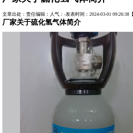
文章出处：
责任编辑：
人气：
-
发表时间：2024-03-01 09:26:38
厂家关于硫化氢气体简介