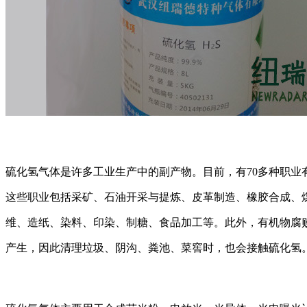
硫化氢气体是许多工业生产中的副产物。目前，有70多种职业
这些职业包括采矿、石油开采与提炼、皮革制造、橡胶合成、
维、造纸、染料、印染、制糖、食品加工等。此外，有机物腐
产生，因此清理垃圾、阴沟、粪池、菜窖时，也会接触硫化氢