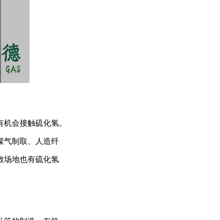
有机会接触硫化氢。
煤气制取、人造纤
败场地也有硫化氢
。