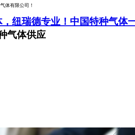
种气体有限公司！
中国特种气体
特种气体供应