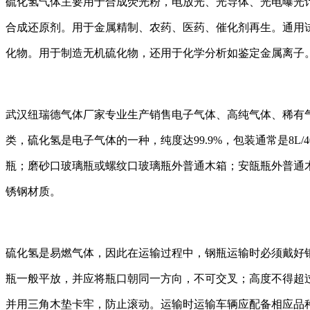
硫化氢气体主要用于合成荧光粉，电放光、光导体、光电曝光
合成还原剂。用于金属精制、农药、医药、催化剂再生。通用
化物。
用于制造无机硫化物，还用于化学分析如鉴定金属离子
武汉纽瑞德气体厂家专业生产销售电子气体、高纯气体、稀有
类，硫化氢是电子气体的一种，纯度达99.9%，包装通常是8L/4
瓶；磨砂口玻璃瓶或螺纹口玻璃瓶外普通木箱；安瓿瓶外普通
锈钢材质。
硫化氢是易燃气体，因此在运输过程中，钢瓶运输时必须戴好
瓶一般平放，并应将瓶口朝同一方向，不可交叉；高度不得超
并用三角木垫卡牢，防止滚动。运输时运输车辆应配备相应品