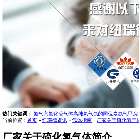
热门关键词：
氦气
六氟化硫气体
高纯氖气
氙的同位素
氙气
甲烷
当前位置：
首页
»
纽瑞德资讯
»
气体指南
»
厂家关于硫化氢气
厂家关于硫化氢气体简介