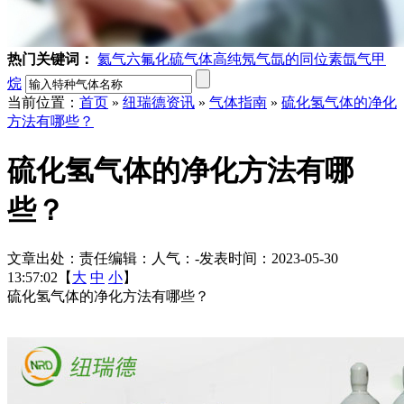
热门关键词：
氦气
六氟化硫气体
高纯氖气
氙的同位素
氙气
甲
烷
当前位置：
首页
»
纽瑞德资讯
»
气体指南
»
硫化氢气体的净化
方法有哪些？
硫化氢气体的净化方法有哪
些？
文章出处：
责任编辑：
人气：
-
发表时间：2023-05-30
13:57:02【
大
中
小
】
硫化氢气体的净化方法有哪些？