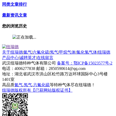
同类文章排行
最新资讯文章
您的浏览历史
关于纽瑞德
|
氦气
|
六氟化硫
|
氖气
|
甲烷气体
|
氯化氢气体
|
纽瑞德
产品中心
|
诚聘英才
|
在线留言
武汉纽瑞德特种气体有限公司
备案号：鄂ICP备15023577号-2
电话：4006277838 邮箱：2850590614@qq.com
地址：湖北省武汉市洪山区松竹路万达环球国际中心3号楼
1401室
高品质
氦气
,
氖气
,
六氟化硫
等特种气体尽在纽瑞德！
纽瑞德版权所有【已获网站版权证书】