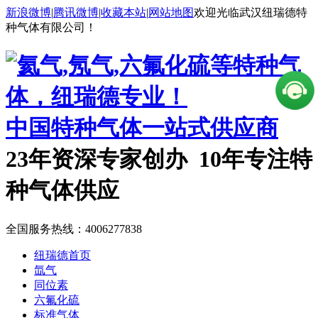
新浪微博
|
腾讯微博
|
收藏本站
|
网站地图
欢迎光临武汉纽瑞德特
种气体有限公司！
中国特种气体一站式供应商
23年资深专家创办 10年专注特
种气体供应
全国服务热线：
4006277838
纽瑞德首页
氙气
同位素
六氟化硫
标准气体