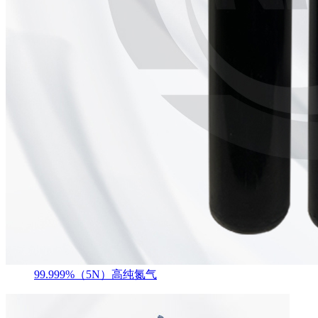
99.999%（5N）高纯氮气