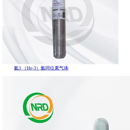
氦3 （He-3）氦同位素气体