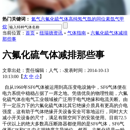
热门关键词：
氦气
六氟化硫气体
高纯氖气
氙的同位素
氙气
甲
烷
当前位置：
首页
»
纽瑞德资讯
»
气体指南
»
六氟化硫气体减排
那些事
六氟化硫气体减排那些事
文章出处：
责任编辑：
人气：
-
发表时间：2014-10-13
10:13:00【
大
中
小
】
自从1960年SF6气体被运用到高压变电设施中，SF6气体便在
电力系统中稳稳占据了一席之地。凭借优良的物理性能，六氟
化硫气体在电气工业领域被广泛用于电气绝缘和电流关断。由
于一定压力下的六氟化硫气体比其它绝缘介质具有更高的介电
强度，这有助于气体绝缘开关设备安全可靠地运行，同时大大
减小开关设备的尺寸，满足有限空间下的安装使用。目前72.5
千伏以上的绝大多数高压断路器都使用的是SF6气体，SF6气
体再GIS和GIL中占据绝度主导地位。然而，六氟化硫是一种