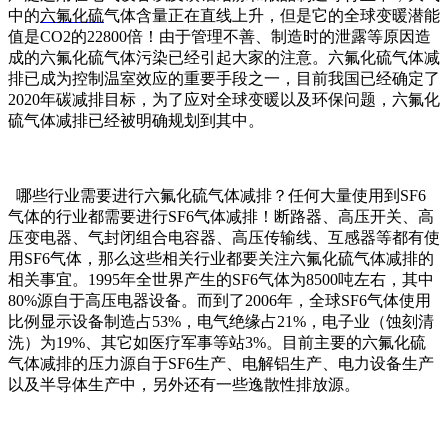
中的
六氟化硫
气体含量正在直线上升，但是它的全球变暖潜能
值是CO2的22800倍！由于管理不善、制造时的泄露等原因造
成的六氟化硫气体污染已经引起大家的注意。六氟化硫气体减
排已成为控制温室效应的重要手段之一，目前我国已经确定了
2020年碳减排目标，为了应对全球变暖以及环保问题，六氟化
硫气体减排已经被明确规划到其中。
哪些行业需要进行六氟化硫气体减排？任何大量使用到SF6
气体的行业都需要进行SF6气体减排！断路器、高压开关、高
压变电器、气封闭组合电容器、高压传输线、互感器等都有使
用SF6气体，那么这些相关行业都要关注六氟化硫气体减排的
相关事宜。1995年全世界产生的SF6气体为8500吨左右，其中
80%源自于高压电器设备。而到了2006年，全球SF6气体使用
比例显示设备制造占53%，电气绝缘占21%，电子业（蚀刻清
洗）为19%、其它如医疗军事等站3%。目前主要的六氟化硫
气体减排的压力源自于SF6生产、电解铝生产、电力设备生产
以及半导体生产中，另外还有一些逸散性排放源。