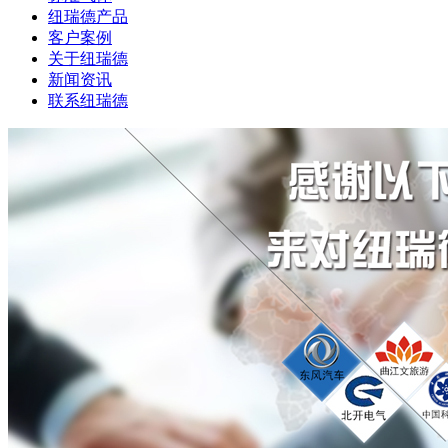
纽瑞德产品
客户案例
关于纽瑞德
新闻资讯
联系纽瑞德