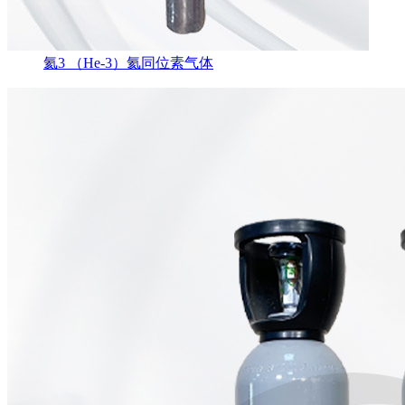
氦3 （He-3）氦同位素气体