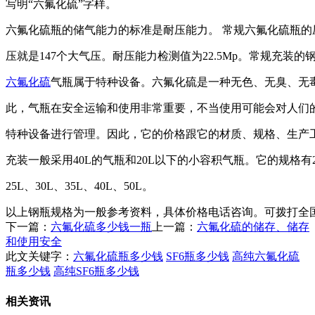
写明“六氟化硫”字样。
六氟化硫瓶的储气能力的标准是耐压能力。 常规六氟化硫瓶的
压就是147个大气压。耐压能力检测值为22.5Mp。常规充装的钢
六氟化硫
气瓶属于特种设备。六氟化硫是一种无色、无臭、无
此，气瓶在安全运输和使用非常重要，不当使用可能会对人们
特种设备进行管理。因此，它的价格跟它的材质、规格、生产
充装一般采用40L的气瓶和20L以下的小容积气瓶。它的规格有2L、3
25L、30L、35L、40L、50L。
以上钢瓶规格为一般参考资料，具体价格电话咨询。
可拨打全国免
下一篇：
六氟化硫多少钱一瓶
上一篇：
六氟化硫的储存、储存
和使用安全
此文关键字：
六氟化硫瓶多少钱
SF6瓶多少钱
高纯六氟化硫
瓶多少钱
高纯SF6瓶多少钱
相关资讯