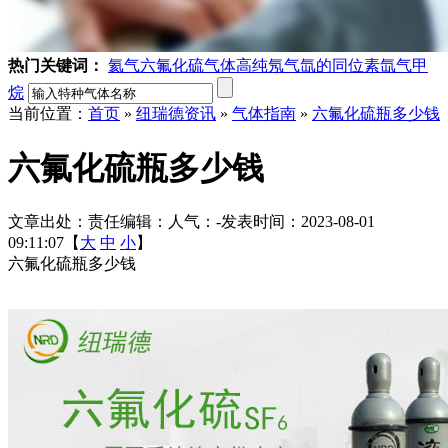
热门关键词：
氦气
六氟化硫气体
高纯氖气
氙的同位素
氙气
甲
烷
当前位置：
首页
»
纽瑞德资讯
»
气体指南
»
六氟化硫瓶多少钱
六氟化硫瓶多少钱
文章出处：
责任编辑：
人气：
-
发表时间：2023-08-01
09:11:07【
大
中
小
】
六氟化硫瓶多少钱