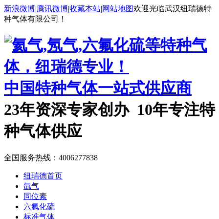
新浪微博
|
腾讯微博
|
收藏本站
|
网站地图
欢迎光临武汉纽瑞德特
种气体有限公司！
中国特种气体一站式供应商
23年资深专家创办 10年专注特
种气体供应
全国服务热线：
4006277838
纽瑞德首页
氙气
同位素
六氟化硫
标准气体