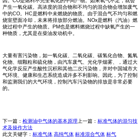
因。CO是燃料不完全氧化的中间产物。如果氧气不足，就会
产生一氧化碳。高浓度的混合物和不均匀的混合物会增加废气
中的CO。HC是燃料中未燃烧的物质。由于混合气不均匀和燃
烧室壁面冷却，未来将排放部分燃油。NOx是燃料（汽油）燃
烧过程中产生的物质。PM也是燃料燃烧过程中缺氧产生的一
种物质，尤其是在柴油发动机中。
大量有害污染物，如一氧化碳、二氧化碳、碳氢化合物、氮氧
化物、细颗粒和硫化物，由汽车废气、光化学烟雾、，通过大
气化学反应产生酸性沉积和其他二次污染物，并对中国城市大
气环境、健康和生态系统造成许多不利影响。因此，为了控制
和监测我们的大气环境，控制汽车污染物的排放是非常必要
的。
下一篇：
检测油中气体的基本原理
上一篇：
标准气体的混匀技
术及操作方法
此文关键字：
标准气体
高纯气体
标准混合气体
标气