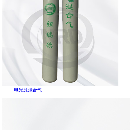
电光源混合气