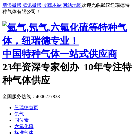
新浪微博
|
腾讯微博
|
收藏本站
|
网站地图
欢迎光临武汉纽瑞德特
种气体有限公司！
中国特种气体一站式供应商
23年资深专家创办 10年专注特
种气体供应
全国服务热线：
4006277838
纽瑞德首页
氙气
同位素
六氟化硫
标准气体