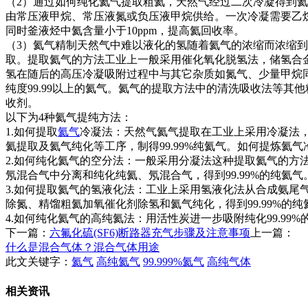
（2）通过如何纯化氦气提取粗氦，天然气经过二次冷凝得到氦含
由常压液甲烷、常压液氮或负压液甲烷供给。一次冷凝需要乙
同时釜液烃中氦含量小于10ppm，提高氦回收率。
（3）氦气精制天然气中难以液化的氢随着氦气的浓缩而浓缩
取。提取氦气的方法工业上一般采用催化氧化脱氢法，储氢合金
氢在随后的高压冷凝吸附过程中与其它杂质如氮气、少量甲烷
纯度99.99以上的氦气。氦气的提取方法中的清洗吸收法等其
收剂。
以下为4种氦气提纯方法：
1.如何提取
氦气
冷凝法：天然气氦气提取在工业上采用冷凝法
氦提取及氦气纯化等工序，制得99.99%纯氦气。如何提炼氦
2.如何纯化氦气的空分法：一般采用分凝法这种提取氦气的方
氖混合气中分离和纯化纯氦、氖混合气，得到99.99%的纯氦气
3.如何提取氦气的氢液化法：工业上采用氢液化法从合成氨尾
除氮、精馏粗氦加氧催化剂除氢和氦气纯化，得到99.99%的纯
4.如何纯化氦气的高纯氦法：用活性炭进一步吸附纯化99.99%的纯
下一篇：
六氟化硫(SF6)断路器充气步骤及注意事项
上一篇：
什么是混合气体？混合气体用途
此文关键字：
氦气
高纯氦气
99.999%氦气
高纯气体
相关资讯