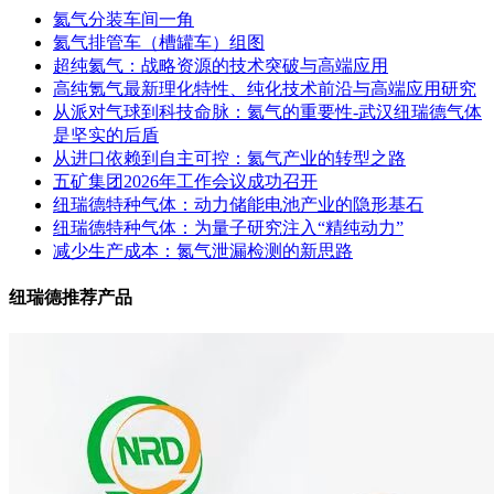
氦气分装车间一角
氦气排管车（槽罐车）组图
超纯氦气：战略资源的技术突破与高端应用
高纯氪气最新理化特性、纯化技术前沿与高端应用研究
从派对气球到科技命脉：氦气的重要性-武汉纽瑞德气体
是坚实的后盾
从进口依赖到自主可控：氦气产业的转型之路
五矿集团2026年工作会议成功召开
纽瑞德特种气体：动力储能电池产业的隐形基石
纽瑞德特种气体：为量子研究注入“精纯动力”
减少生产成本：氮气泄漏检测的新思路
纽瑞德推荐产品