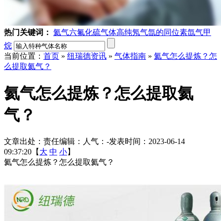
热门关键词：
氦气
六氟化硫气体
高纯氖气
氙的同位素
氙气
甲
烷
当前位置：
首页
»
纽瑞德资讯
»
气体指南
»
氦气怎么提炼？怎
么提取氦气？
氦气怎么提炼？怎么提取氦
气？
文章出处：
责任编辑：
人气：
-
发表时间：2023-06-14
09:37:20【
大
中
小
】
氦气怎么提炼？怎么提取氦气？