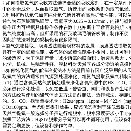
2.如何提取氦气的吸收方法选择合适的吸收溶剂，在一定条件
中的剩余成分，从而提取氦气。所使用的吸收溶剂为液态氟烃
3.利用扩散法氦气如何纯化氦气所具有的高热扩散性能，可以
通常为石英玻璃毛细管，管壁厚为0.025～0.127mm，内径与壁
操作压力可根据具体操作条件在数十兆帕斯卡至数百兆帕斯卡
氦气纯度相当高，但所采用的石英玻璃毛细管极细，制作不便
因此扩散法对氦的规模化有很多限制。
4.氦气怎嚒提取。膜渗透法随着膜材料的发展，膜渗透法提取
具有一定的渗透性能，各气体的渗透性能各不相同，因此可利
的渗透膜，为了保证产量，减少所需的膜面积，渗透常数大，
化学、机械、热稳定性好。膜材料对天然气各成分渗透的选择
5.如何纯化氦气的低温冷凝法本方法是目前各国广泛采用的从
取氦气的方法通常由气源预处理净化、粗氦气提取及氦气精制
（1）通过含氦天然气的预处理来净化含氦气源中的HS、CO
必须进行净化处理，以免在低温下使管道、阀门和设备产生堵
的方法经常使用的酸气体除去方法是醇胺法、热钾碱法、磺胺
的。S、CO。残留量要求为：H2s≤4ppm〔1ppm－M／22.
CO≤100ppm。考虑到氦提升效果，应该优选有利于降低氦
天然气提氦一般选择分子筛进行精脱水，脱水深度要求小于1p
脱汞工艺方法：HgSIV脱汞分子筛可以再生循环使用，但设
需要定期更换，但设备和操作简单。