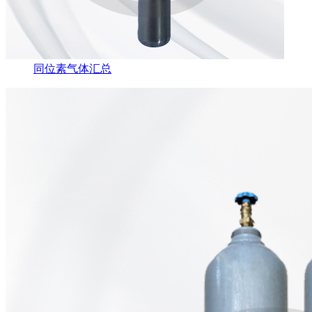
同位素气体汇总