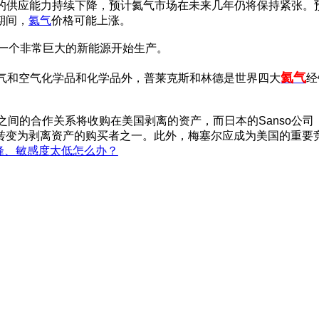
关的供应能力持续下降，预计氦气市场在未来几年仍将保持紧张。
期间，
氦气
价格可能上涨。
的一个非常巨大的新能源开始生产。
氦气
空气和空气化学品和化学品外，普莱克斯和林德是世界四大
经
之间的合作关系将收购在美国剥离的资产，而日本的Sanso公司
转变为剥离资产的购买者之一。此外，梅塞尔应成为美国的重要竞
峰、敏感度太低怎么办？