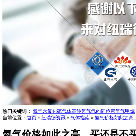
热门关键词：
氦气
六氟化硫气体
高纯氖气
氙的同位素
氙气
甲烷
当前位置：
首页
»
纽瑞德资讯
»
气体指南
»
氦气价格如此之高
氦气价格如此之高，买还是不