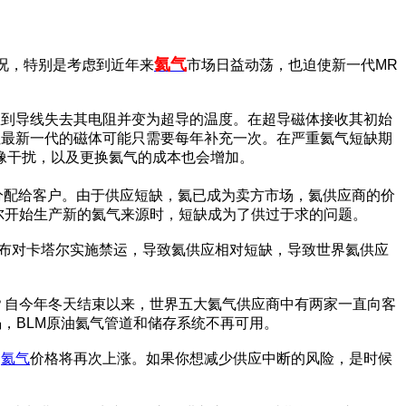
氦气
况，特别是考虑到近年来
市场日益动荡，也迫使新一代MR
，直到导线失去其电阻并变为超导的温度。在超导磁体接收其初始
但最新一代的磁体可能只需要每年补充一次。在严重氦气短缺期
像干扰，以及更换氦气的成本也会增加。
分配给客户。由于供应短缺，氦已成为卖方市场，氦供应商的价
尔开始生产新的氦气来源时，短缺成为了供过于求的问题。
已宣布对卡塔尔实施禁运，导致氦供应相对短缺，导致世界氦供应
何？自今年冬天结束以来，世界五大氦气供应商中有两家一直向客
，BLM原油氦气管道和储存系统不再可用。
，
氦气
价格将再次上涨。如果你想减少供应中断的风险，是时候