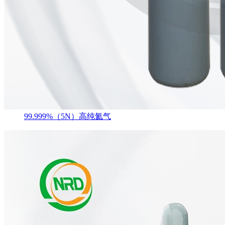
99.999%（5N）高纯氦气